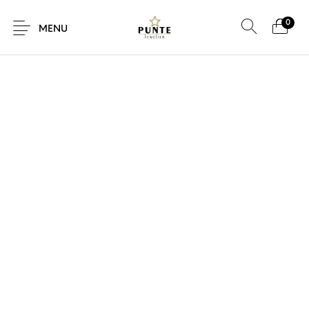
0
SALE!
MENU
Sale
Sieraden
Horloges
Brillen
Giftcard
Accessoires