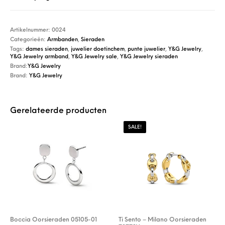
Artikelnummer:
0024
Categorieën:
Armbanden
,
Sieraden
Tags:
dames sieraden
,
juwelier doetinchem
,
punte juwelier
,
Y&G Jewelry
,
Y&G Jewelry armband
,
Y&G Jewelry sale
,
Y&G Jewelry sieraden
Brand:
Y&G Jewelry
Brand:
Y&G Jewelry
Gerelateerde producten
SALE!
Boccia Oorsieraden 05105-01
Ti Sento – Milano Oorsieraden