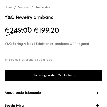
Home
/
Sieraden
/
Armbanden
Y&G Jewelry armband
Oorspronkelijke prijs 
Huidige prijs is
€
249.00
€
199.20
Y&G Spring Vibes | Edelstenen armband & 14kt goud
Slechts 1 resterend op voorraad
Y&G Jewelry armband aantal
Toevoegen Aan Winkelwagen
Aanvullende informatie
Beschrijving