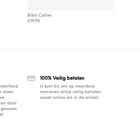
Biba Collier
€
19.95
100% Veilig betalen
redenheid
U kunt bij ons op meerdere
an doen
manieren altijd veilig betalen
ouw
zowel online als in de winkel.
kan door
of gewoon
l.