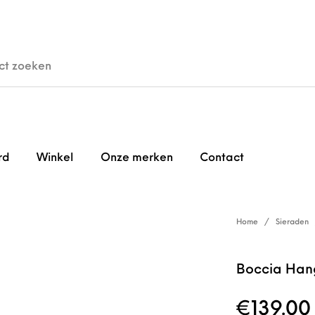
den
Horloges
Brillen
Gi
rd
Winkel
Onze merken
Contact
Home
/
Sieraden
Boccia Han
€
139.00