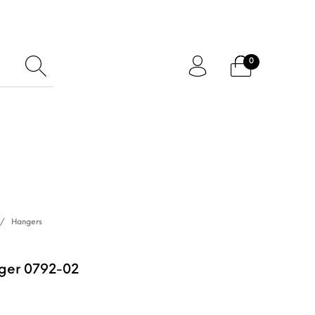
0
ftcard
Accessoires
/
Hangers
ger 0792-02