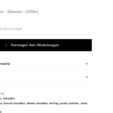
um – Diamant – 0.015ct
end op voorraad
792-02 aantal
Toevoegen Aan Winkelwagen
rmatie
-02
s
,
Sieraden
ia
,
boccia sieraden
,
dames sieraden
,
ketting
,
punte juwelier
,
staal
,
um