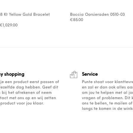
18 Kt Yellow Gold Bracelet
Boccia Oorsieraden 0510-03
€
85.00
Oorspronkelijke prijs was: €1,470.00.
Huidige prijs is: €1,029.00.
€
1,029.00
sy shopping
Service
 je een product eerst passen of
Punte staat voor klanttev
dezelfde dag hebben. Geef dit
en zal er dan ook alles a
 bij het afrekenen of neem
om jou te helpen met al j
tact met ons op en wij zetten
vragen of problemen. Dit 
 product voor jou klaar.
ons te bellen, te mailen 
langs te komen in de winke