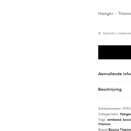
Hanger – Titani
Slechts 1 rester
Boccia Hanger 0
Aanvullende info
Beschrijving
Artikelnummer:
0792
Categorieën:
Hanger
Tags:
armband
,
bocc
titanium
Brand:
Boccia Titani