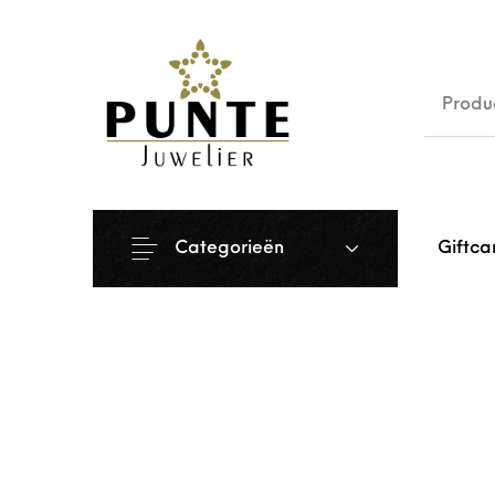
Sale
Siera
Categorieën
Giftca