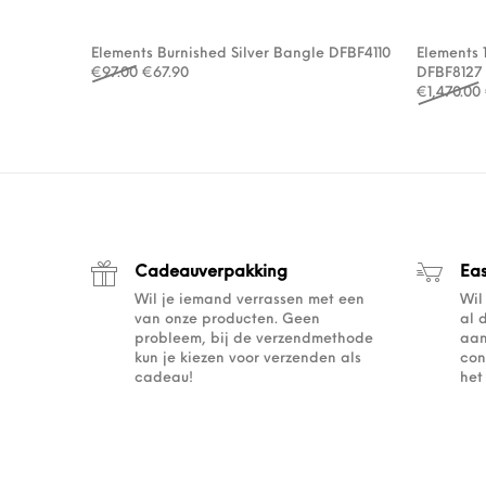
Elements Burnished Silver Bangle DFBF4110
Elements 
Oorspronkelijke prijs was: €97.00.
Huidige prijs is: €67.90.
€
97.00
€
67.90
DFBF8127
€
1,470.00
Cadeauverpakking
Ea
Wil je iemand verrassen met een
Wil
van onze producten. Geen
al 
probleem, bij de verzendmethode
aan
kun je kiezen voor verzenden als
con
cadeau!
het