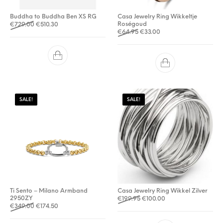
Buddha to Buddha Ben XS RG
Casa Jewelry Ring Wikkeltje
Oorspronkelijke prijs was: €729.00.
Huidige prijs is: €510.30.
Roségoud
€
729.00
€
510.30
Oorspronkelijke prijs was: €
Huidige prijs is: €33.0
€
64.95
€
33.00
SALE!
SALE!
Ti Sento – Milano Armband
Casa Jewelry Ring Wikkel Zilver
2950ZY
Oorspronkelijke prijs was: €
Huidige prijs is: €10
€
199.95
€
100.00
Oorspronkelijke prijs was: €349.00.
Huidige prijs is: €174.50.
€
349.00
€
174.50