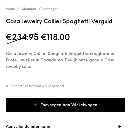
Home
/
Sieraden
/
Kettingen
Casa Jewelry Collier Spaghetti Verguld
Oorspronkelijke prijs 
Huidige prijs is:
€
234.95
€
118.00
Casa Jewelry Collier Spaghetti Verguld verkrijgbaar bij
Punte Juwelier in Gaanderen. Bekijk onze gehele Casa
Jewelry sale.
Slechts 1 resterend op voorraad
Casa Jewelry Collier Spaghetti Verguld aantal
Toevoegen Aan Winkelwagen
Aanvullende informatie