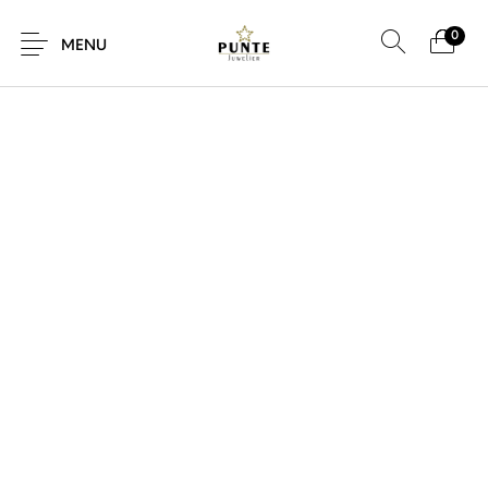
0
SALE!
MENU
Sale
Sieraden
Horloges
Brillen
Giftcard
Accessoires