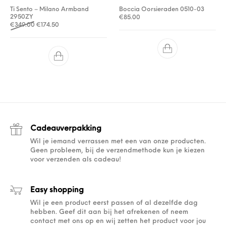
Ti Sento – Milano Armband
Boccia Oorsieraden 0510-03
2950ZY
€
85.00
Oorspronkelijke prijs was: €349.00.
Huidige prijs is: €174.50.
€
349.00
€
174.50
Cadeauverpakking
Wil je iemand verrassen met een van onze producten.
Geen probleem, bij de verzendmethode kun je kiezen
voor verzenden als cadeau!
Easy shopping
Wil je een product eerst passen of al dezelfde dag
hebben. Geef dit aan bij het afrekenen of neem
contact met ons op en wij zetten het product voor jou