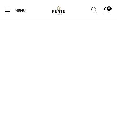
0
SALE!
MENU
Sale
Sieraden
Horloges
Brillen
Giftcard
Accessoires