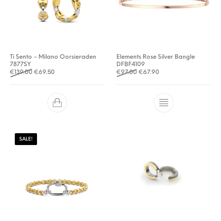
Ti Sento – Milano Oorsieraden
Elements Rose Silver Bangle
7877SY
DFBF4109
Oorspronkelijke prijs was: €139.00.
Huidige prijs is: €69.50.
Oorspronkelijke prijs was: €
Huidige prijs is: €67.9
€
139.00
€
69.50
€
97.00
€
67.90
SALE!