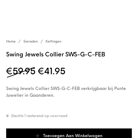
Home
/
Sieraden
/
Kettingen
Swing Jewels Collier SWS-G-C-FEB
Oorspronkelijke prijs wa
Huidige prijs is: €
€
59.95
€
41.95
Swing Jewels Collier SWS-G-C-FEB verkrijgbaar bij Punte
Juwelier in Gaanderen.
Slechts 1 resterend op voorraad
Swing Jewels Collier SWS-G-C-FEB aantal
Toevoegen Aan Winkelwagen