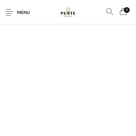
0
SALE!
MENU
Sale
Sieraden
Horloges
Brillen
Giftcard
Accessoires