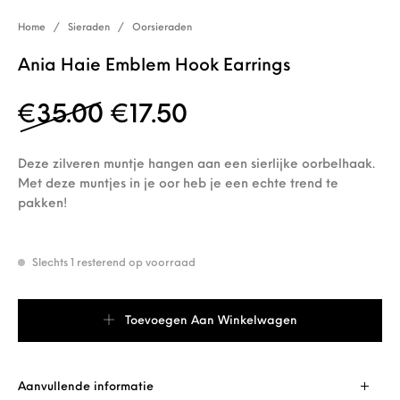
Home
/
Sieraden
/
Oorsieraden
Ania Haie Emblem Hook Earrings
Oorspronkelijke prijs w
Huidige prijs is: €
€
35.00
€
17.50
Deze zilveren muntje hangen aan een sierlijke oorbelhaak.
Met deze muntjes in je oor heb je een echte trend te
pakken!
Slechts 1 resterend op voorraad
Ania Haie Emblem Hook Earrings aantal
Toevoegen Aan Winkelwagen
Aanvullende informatie