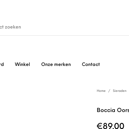
den
Horloges
Brillen
Gi
rd
Winkel
Onze merken
Contact
Home
/
Sieraden
Boccia Oor
€
89.00