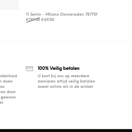
Ti Sento – Milano Oorsieraden 7877SY
Oorspronkelijke prijs was: €139.00.
Huidige prijs is: €69.50.
€
139.00
€
69.50
100% Veilig betalen
redenheid
U kunt bij ons op meerdere
an doen
manieren altijd veilig betalen
ouw
zowel online als in de winkel.
kan door
of gewoon
l.