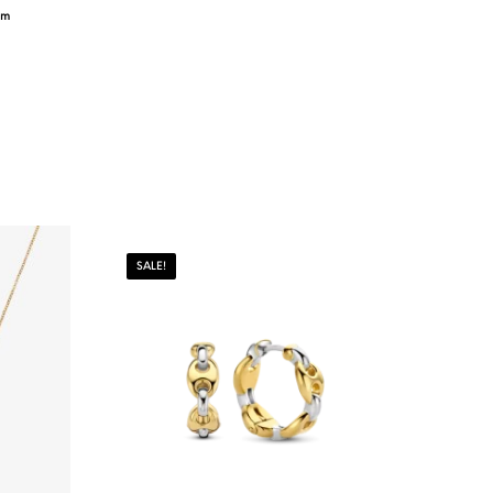
um
SALE!