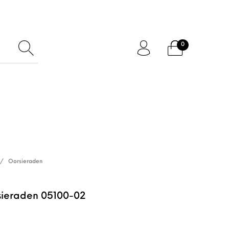
0
ftcard
Accessoires
/
Oorsieraden
sieraden 05100-02