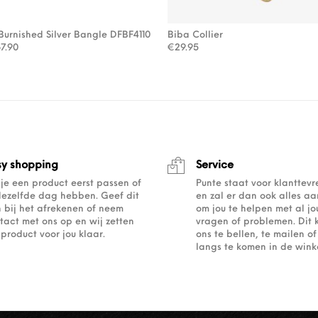
Burnished Silver Bangle DFBF4110
Biba Collier
rspronkelijke prijs was: €97.00.
Huidige prijs is: €67.90.
7.90
€
29.95
sy shopping
Service
 je een product eerst passen of
Punte staat voor klanttev
dezelfde dag hebben. Geef dit
en zal er dan ook alles a
 bij het afrekenen of neem
om jou te helpen met al j
tact met ons op en wij zetten
vragen of problemen. Dit 
 product voor jou klaar.
ons te bellen, te mailen 
langs te komen in de winke