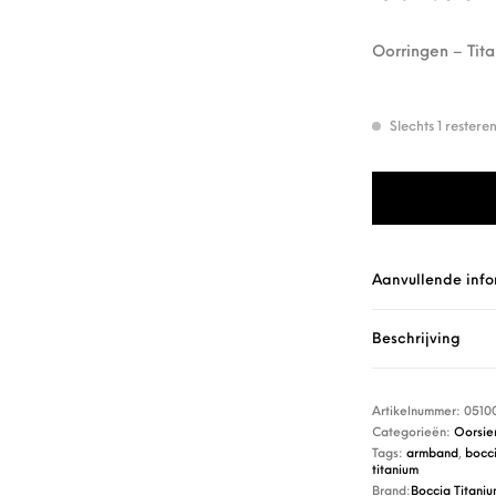
Oorringen – Tit
Slechts 1 rester
Boccia Oorsiera
Aanvullende info
Beschrijving
Artikelnummer:
0510
Categorieën:
Oorsie
Tags:
armband
,
bocc
titanium
Brand:
Boccia Titani