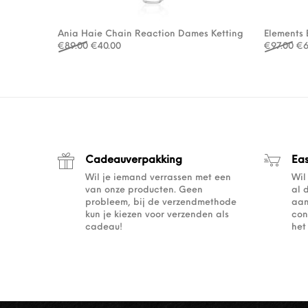
Ania Haie Chain Reaction Dames Ketting
Elements 
Oorspronkelijke prijs was: €89.00.
Huidige prijs is: €40.00.
Oo
€
89.00
€
40.00
€
97.00
€
6
Cadeauverpakking
Ea
Wil je iemand verrassen met een
Wil
van onze producten. Geen
al 
probleem, bij de verzendmethode
aan
kun je kiezen voor verzenden als
con
cadeau!
het