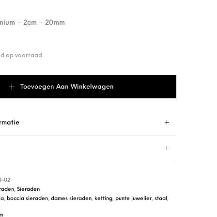
anium – 2cm – 20mm
end op voorraad
den 05100-02 aantal
Toevoegen Aan Winkelwagen
rmatie
0-02
raden
,
Sieraden
ia
,
boccia sieraden
,
dames sieraden
,
ketting
,
punte juwelier
,
staal
,
um