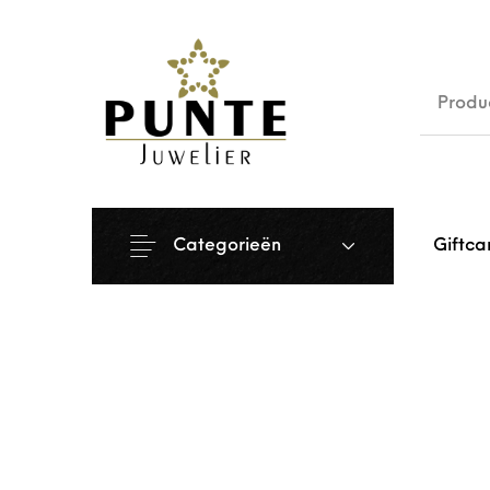
Sale
Siera
Categorieën
Giftca