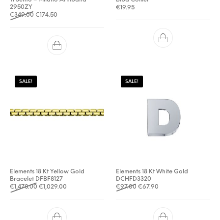
2950ZY
€
19.95
Oorspronkelijke prijs was: €349.00.
Huidige prijs is: €174.50.
€
349.00
€
174.50
SALE!
SALE!
Elements 18 Kt Yellow Gold
Elements 18 Kt White Gold
Bracelet DFBF8127
DCHFD3320
Oorspronkelijke prijs was: €1,470.00.
Huidige prijs is: €1,029.00.
Oorspronkelijke prijs was: €
Huidige prijs is: €67.9
€
1,470.00
€
1,029.00
€
97.00
€
67.90