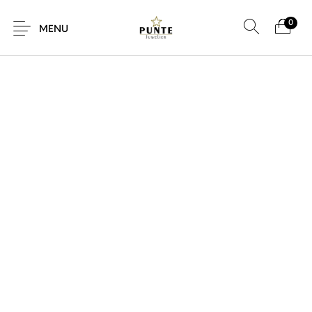
0
MENU
Sale
Sieraden
Horloges
Brillen
Giftcard
Accessoires