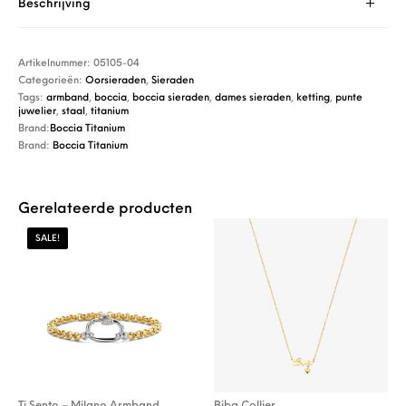
Beschrijving
Artikelnummer:
05105-04
Categorieën:
Oorsieraden
,
Sieraden
Tags:
armband
,
boccia
,
boccia sieraden
,
dames sieraden
,
ketting
,
punte
juwelier
,
staal
,
titanium
Brand:
Boccia Titanium
Brand:
Boccia Titanium
Gerelateerde producten
SALE!
Ti Sento – Milano Armband
Biba Collier