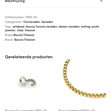
Beschrijving
Artikelnummer:
0552-03
Categorieën:
Oorsieraden
,
Sieraden
Tags:
armband
,
boccia
,
boccia sieraden
,
dames sieraden
,
ketting
,
punte
juwelier
,
staal
,
titanium
Brand:
Boccia Titanium
Brand:
Boccia Titanium
Gerelateerde producten
Boccia Oorsieraden 0510-03
Boccia Ketting 08086-02