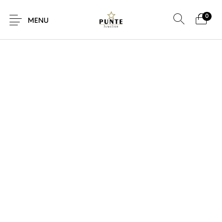
0
MENU
Sale
Sieraden
Horloges
Brillen
Giftcard
Accessoires