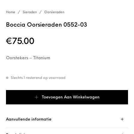
Home
/
Sieraden
/
Oorsieraden
Boccia Oorsieraden 0552-03
€
75.00
Oorstekers – Titanium
Slechts 1 resterend op voorraad
Boccia Oorsieraden 0552-03 aantal
Toevoegen Aan Winkelwagen
Aanvullende informatie