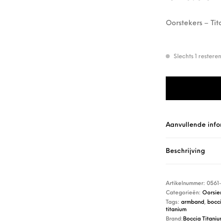
Oorstekers – Ti
Slechts 1 rester
Boccia Oorsierad
Aanvullende info
Beschrijving
Artikelnummer:
0561
Categorieën:
Oorsie
Tags:
armband
,
bocc
titanium
Brand:
Boccia Titani