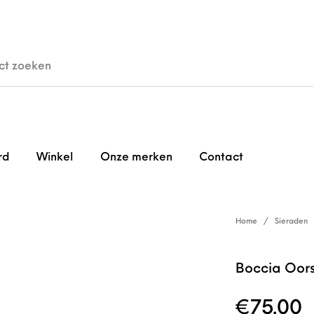
den
Horloges
Brillen
Gi
rd
Winkel
Onze merken
Contact
Home
/
Sieraden
Boccia Oor
€
75.00