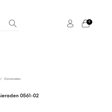
0
ftcard
Accessoires
/
Oorsieraden
sieraden 0561-02