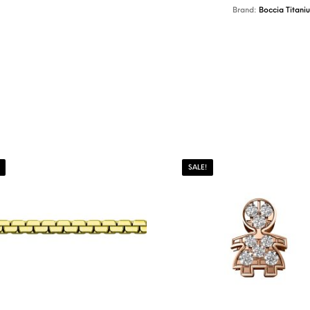
Brand:
Boccia Titani
SALE!