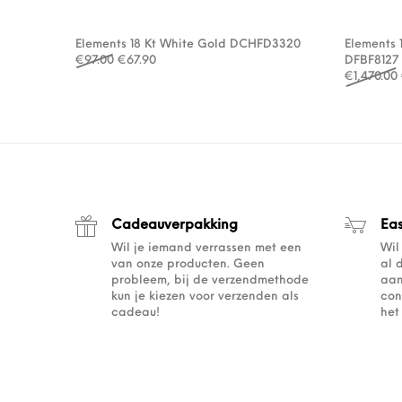
Elements 18 Kt White Gold DCHFD3320
Elements 
Oorspronkelijke prijs was: €97.00.
Huidige prijs is: €67.90.
€
97.00
€
67.90
DFBF8127
€
1,470.00
Cadeauverpakking
Ea
Wil je iemand verrassen met een
Wil
van onze producten. Geen
al 
probleem, bij de verzendmethode
aan
kun je kiezen voor verzenden als
con
cadeau!
het