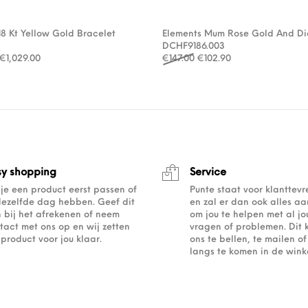
18 Kt Yellow Gold Bracelet
Elements Mum Rose Gold And D
DCHF9186.003
Oorspronkelijke prijs was: €1,470.00.
Huidige prijs is: €1,029.00.
Oorspronkelijke prijs was
Huidige prijs is: 
€
1,029.00
€
147.00
€
102.90
sy shopping
Service
 je een product eerst passen of
Punte staat voor klanttev
dezelfde dag hebben. Geef dit
en zal er dan ook alles a
 bij het afrekenen of neem
om jou te helpen met al j
tact met ons op en wij zetten
vragen of problemen. Dit 
 product voor jou klaar.
ons te bellen, te mailen 
langs te komen in de winke