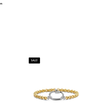
um
SALE!