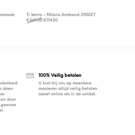
iamonds
Ti Sento – Milano Armband 2950ZY
Oorspronkelijke prijs was: €349.00.
Huidige prijs is: €174.50.
€
349.00
€
174.50
: €147.00.
€102.90.
100% Veilig betalen
redenheid
U kunt bij ons op meerdere
an doen
manieren altijd veilig betalen
ouw
zowel online als in de winkel.
kan door
of gewoon
l.