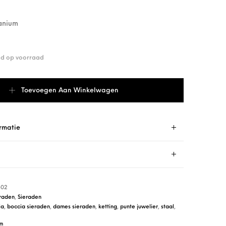
tanium
end op voorraad
en 0561-02 aantal
Toevoegen Aan Winkelwagen
rmatie
-02
raden
,
Sieraden
ia
,
boccia sieraden
,
dames sieraden
,
ketting
,
punte juwelier
,
staal
,
um