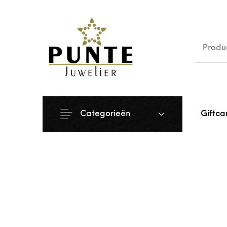
Sale
Siera
Categorieën
Giftca