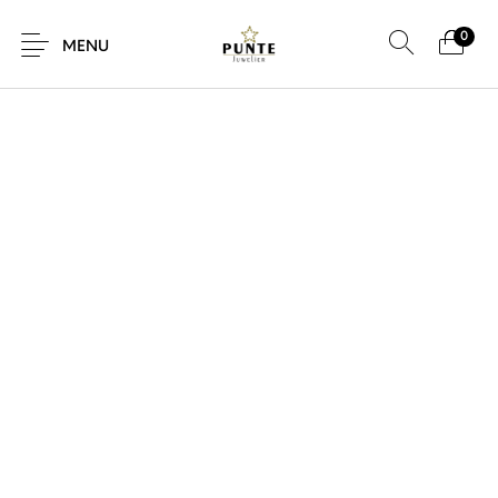
0
SALE!
MENU
Sale
Sieraden
Horloges
Brillen
Giftcard
Accessoires