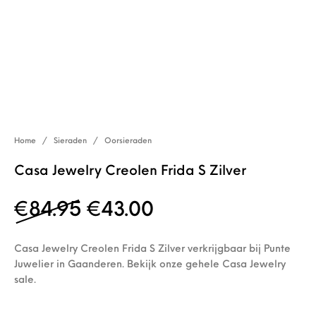
Home
/
Sieraden
/
Oorsieraden
Casa Jewelry Creolen Frida S Zilver
Oorspronkelijke prijs wa
Huidige prijs is: 
€
84.95
€
43.00
Casa Jewelry Creolen Frida S Zilver verkrijgbaar bij Punte
Juwelier in Gaanderen. Bekijk onze gehele Casa Jewelry
sale.