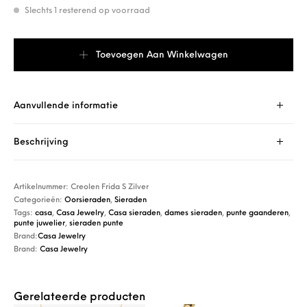
Slechts 1 resterend op voorraad
Casa Jewelry Creolen Frida S Zilver aantal
Toevoegen Aan Winkelwagen
Aanvullende informatie
Beschrijving
Artikelnummer:
Creolen Frida S Zilver
Categorieën:
Oorsieraden
,
Sieraden
Tags:
casa
,
Casa Jewelry
,
Casa sieraden
,
dames sieraden
,
punte gaanderen
,
punte juwelier
,
sieraden punte
Brand:
Casa Jewelry
Brand:
Casa Jewelry
Gerelateerde producten