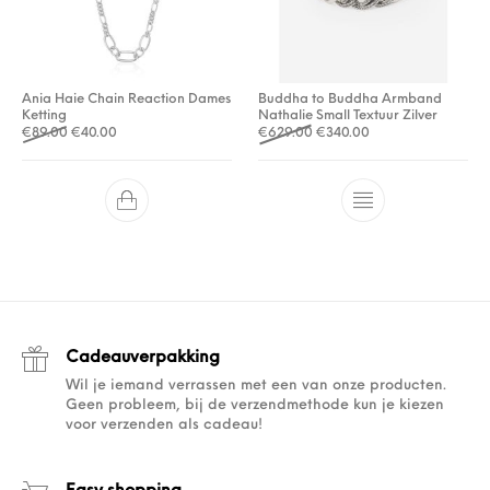
Ania Haie Chain Reaction Dames
Buddha to Buddha Armband
Ketting
Nathalie Small Textuur Zilver
Oorspronkelijke prijs was: €89.00.
Huidige prijs is: €40.00.
Oorspronkelijke prijs was: 
Huidige prijs is: €3
€
89.00
€
40.00
€
629.00
€
340.00
Cadeauverpakking
Wil je iemand verrassen met een van onze producten.
Geen probleem, bij de verzendmethode kun je kiezen
voor verzenden als cadeau!