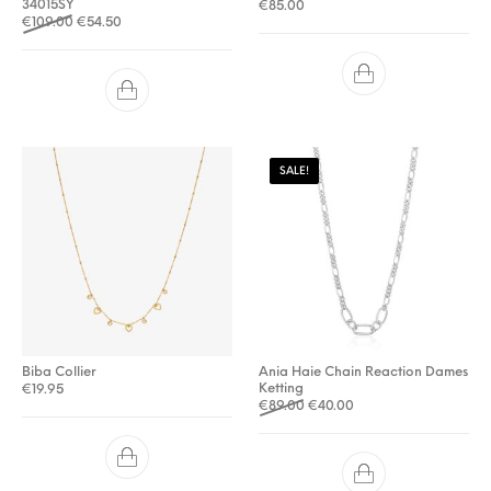
34015SY
€
85.00
Oorspronkelijke prijs was: €109.00.
Huidige prijs is: €54.50.
€
109.00
€
54.50
SALE!
Biba Collier
Ania Haie Chain Reaction Dames
Ketting
€
19.95
Oorspronkelijke prijs was: €
Huidige prijs is: €40.0
€
89.00
€
40.00