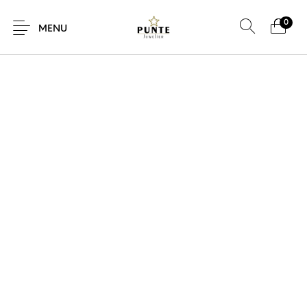
0
SALE!
MENU
Sale
Sieraden
Horloges
Brillen
Giftcard
Accessoires