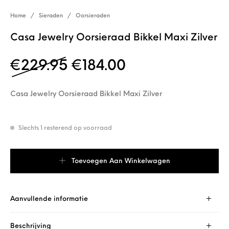
Home
/
Sieraden
/
Oorsieraden
Casa Jewelry Oorsieraad Bikkel Maxi Zilver
Oorspronkelijke prijs 
Huidige prijs is
€
229.95
€
184.00
Casa Jewelry Oorsieraad Bikkel Maxi Zilver
Slechts 1 resterend op voorraad
Casa Jewelry Oorsieraad Bikkel Maxi Zilver aantal
Toevoegen Aan Winkelwagen
Aanvullende informatie
Beschrijving