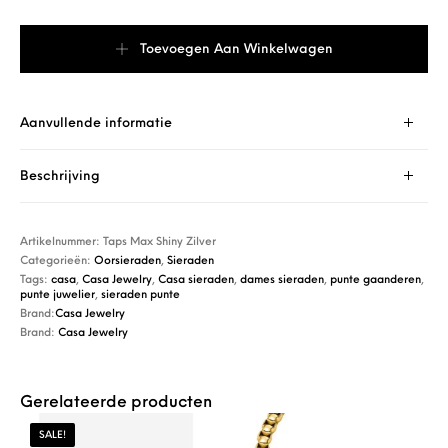
Casa Jewelry Oorsieraad Taps Max Shiny Zilver aantal
Toevoegen Aan Winkelwagen
Aanvullende informatie
Beschrijving
Artikelnummer:
Taps Max Shiny Zilver
Categorieën:
Oorsieraden
,
Sieraden
Tags:
casa
,
Casa Jewelry
,
Casa sieraden
,
dames sieraden
,
punte gaanderen
,
punte juwelier
,
sieraden punte
Brand:
Casa Jewelry
Brand:
Casa Jewelry
Gerelateerde producten
SALE!