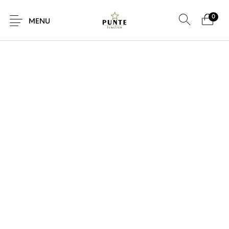
0
SALE!
MENU
Sale
Sieraden
Horloges
Brillen
Giftcard
Accessoires