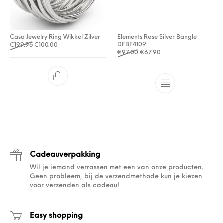
Casa Jewelry Ring Wikkel Zilver
Elements Rose Silver Bangle
Oorspronkelijke prijs was: €199.95.
Huidige prijs is: €100.00.
DFBF4109
€
199.95
€
100.00
Oorspronkelijke prijs was: €
Huidige prijs is: €67.9
€
97.00
€
67.90
Cadeauverpakking
Wil je iemand verrassen met een van onze producten.
Geen probleem, bij de verzendmethode kun je kiezen
voor verzenden als cadeau!
Easy shopping