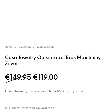
Home
/
Sieraden
/
Oorsieraden
Casa Jewelry Oorsieraad Taps Max Shiny
Zilver
Oorspronkelijke prijs w
Huidige prijs is:
€
149.95
€
119.00
Casa Jewelry Oorsieraad Taps Max Shiny Zilver
Slechts 1 resterend op voorraad