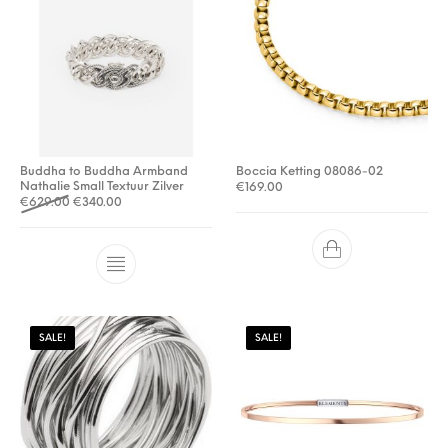
Buddha to Buddha Armband
Boccia Ketting 08086-02
Nathalie Small Textuur Zilver
€
169.00
Oorspronkelijke prijs was: €629.00.
Huidige prijs is: €340.00.
€
629.00
€
340.00
SALE!
SALE!