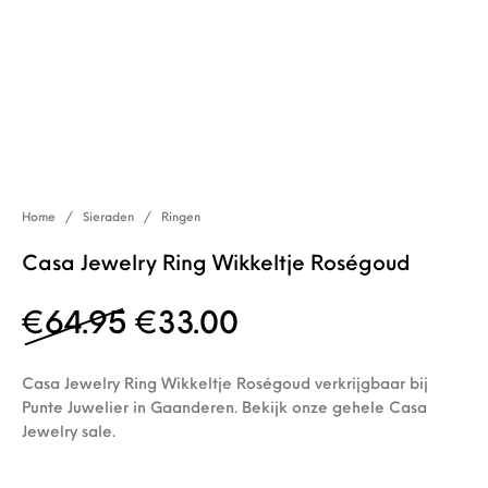
Home
/
Sieraden
/
Ringen
Casa Jewelry Ring Wikkeltje Roségoud
Oorspronkelijke prijs w
Huidige prijs is: 
€
64.95
€
33.00
Casa Jewelry Ring Wikkeltje Roségoud verkrijgbaar bij
Punte Juwelier in Gaanderen. Bekijk onze gehele Casa
Jewelry sale.