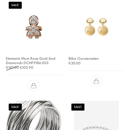
SALE!
Elements Mum Rose Gold And
Biba Oorsieraden
Diamonds DCHF9186.003
€
35.00
Oorspronkelijke prijs was: €147.00.
Huidige prijs is: €102.90.
€
147.00
€
102.90
SALE!
SALE!