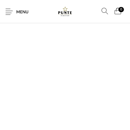
0
SALE!
MENU
Sale
Sieraden
Horloges
Brillen
Giftcard
Accessoires