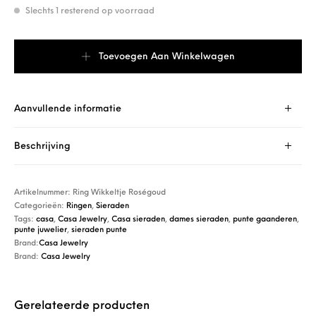
Slechts 1 resterend op voorraad
Casa Jewelry Ring Wikkeltje Roségoud aantal
Toevoegen Aan Winkelwagen
Aanvullende informatie
Beschrijving
Artikelnummer:
Ring Wikkeltje Roségoud
Categorieën:
Ringen
,
Sieraden
Tags:
casa
,
Casa Jewelry
,
Casa sieraden
,
dames sieraden
,
punte gaanderen
,
punte juwelier
,
sieraden punte
Brand:
Casa Jewelry
Brand:
Casa Jewelry
Gerelateerde producten