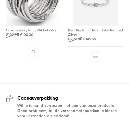
Casa Jewelry Ring Wikkel Zilver
Buddha to Buddha Batul Refined
Oorspronkelijke prijs was: €199.95.
Huidige prijs is: €100.00.
Zilver
€
199.95
€
100.00
Oorspronkelijke prijs was: 
Huidige prijs is: €14
€
299.00
€
149.50
Cadeauverpakking
Wil je iemand verrassen met een van onze producten.
Geen probleem, bij de verzendmethode kun je kiezen
voor verzenden als cadeau!