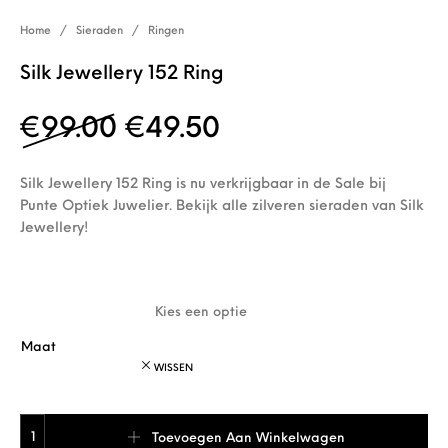
Home
/
Sieraden
/
Ringen
Silk Jewellery 152 Ring
Oorspronkelijke prijs w
Huidige prijs is: 
€
99.00
€
49.50
Silk Jewellery 152 Ring is nu verkrijgbaar in de Sale bij
Punte Optiek Juwelier. Bekijk alle zilveren sieraden van Silk
Jewellery!
Maat
WISSEN
Silk Jewellery 152 Ring aantal
Toevoegen Aan Winkelwagen