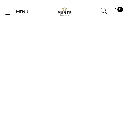
0
SALE!
MENU
Sale
Sieraden
Horloges
Brillen
Giftcard
Accessoires