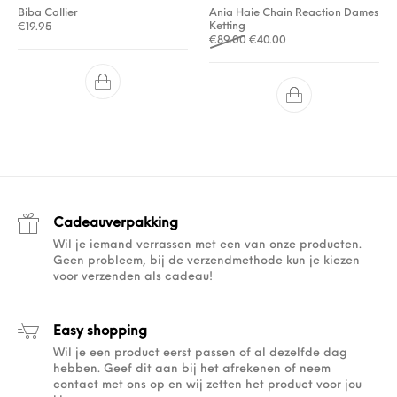
Biba Collier
Ania Haie Chain Reaction Dames
Ketting
€
19.95
Oorspronkelijke prijs was: €
Huidige prijs is: €40.0
€
89.00
€
40.00
Cadeauverpakking
Wil je iemand verrassen met een van onze producten.
Geen probleem, bij de verzendmethode kun je kiezen
voor verzenden als cadeau!
Easy shopping
Wil je een product eerst passen of al dezelfde dag
hebben. Geef dit aan bij het afrekenen of neem
contact met ons op en wij zetten het product voor jou