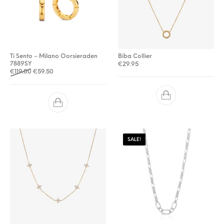
Ti Sento – Milano Oorsieraden
Biba Collier
7889SY
€
29.95
Oorspronkelijke prijs was: €119.00.
Huidige prijs is: €59.50.
€
119.00
€
59.50
SALE!