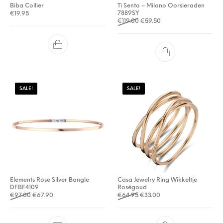
Biba Collier
Ti Sento – Milano Oorsieraden
7889SY
€
19.95
Oorspronkelijke prijs was: €1
Huidige prijs is: €59.5
€
119.00
€
59.50
SALE!
SALE!
Elements Rose Silver Bangle
Casa Jewelry Ring Wikkeltje
DFBF4109
Roségoud
Oorspronkelijke prijs was: €97.00.
Huidige prijs is: €67.90.
Oorspronkelijke prijs was: €
Huidige prijs is: €33.0
€
97.00
€
67.90
€
64.95
€
33.00