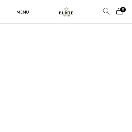
0
SALE!
MENU
Sale
Sieraden
Horloges
Brillen
Giftcard
Accessoires