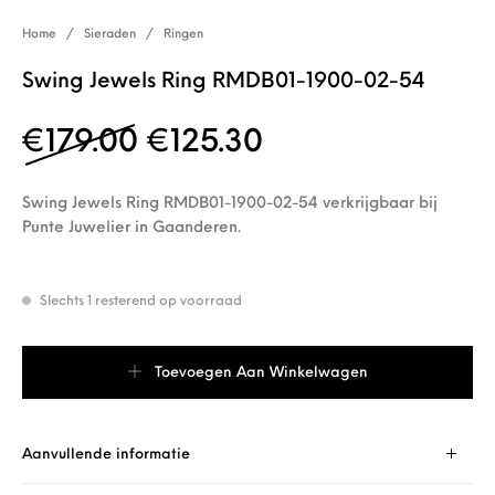
Home
/
Sieraden
/
Ringen
Swing Jewels Ring RMDB01-1900-02-54
Oorspronkelijke prijs w
Huidige prijs is
€
179.00
€
125.30
Swing Jewels Ring RMDB01-1900-02-54 verkrijgbaar bij
Punte Juwelier in Gaanderen.
Slechts 1 resterend op voorraad
Swing Jewels Ring RMDB01-1900-02-54 aantal
Toevoegen Aan Winkelwagen
Aanvullende informatie