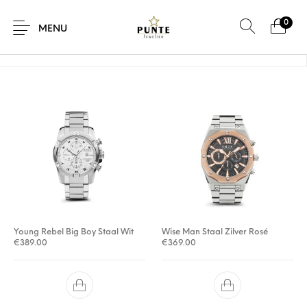
0
Home
/
Product Diameter horlogekast
/
46mm
MENU
Sale
Sieraden
Horloges
Brillen
Giftcard
Accessoires
Young Rebel Big Boy Staal Wit
Wise Man Staal Zilver Rosé
€
389.00
€
369.00