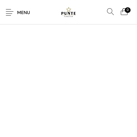
0
MENU
Sale
Sieraden
Horloges
Brillen
Giftcard
Accessoires