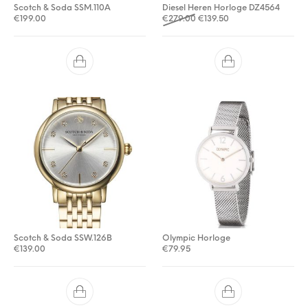
Scotch & Soda SSM.110A
Diesel Heren Horloge DZ4564
Oorspronkelijke prijs was: 
Huidige prijs is: €139
€
199.00
€
279.00
€
139.50
Scotch & Soda SSW.126B
Olympic Horloge
€
139.00
€
79.95