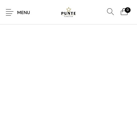
0
MENU
Sale
Sieraden
Horloges
Brillen
Giftcard
Accessoires