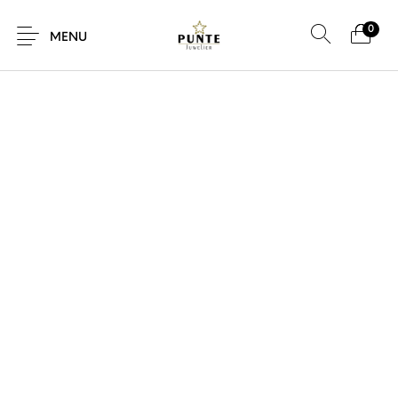
0
MENU
Sale
Sieraden
Horloges
Brillen
Giftcard
Accessoires