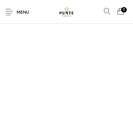
0
MENU
Sale
Sieraden
Horloges
Brillen
Giftcard
Accessoires