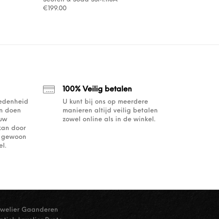
€
199.00
100% Veilig betalen
redenheid
U kunt bij ons op meerdere
an doen
manieren altijd veilig betalen
ouw
zowel online als in de winkel.
kan door
of gewoon
l.
uwelier Gaanderen