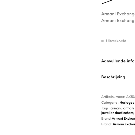
Armani Exchange
Armani Exchange 
Uitverkocht
Aanvullende info
Beschrijving
Artikelnummer:
AX53
Categorie:
Horloges
Tags:
armani
,
armani
juwelier doetinchem
Brand:
Armani Excha
Brand:
Armani Excha