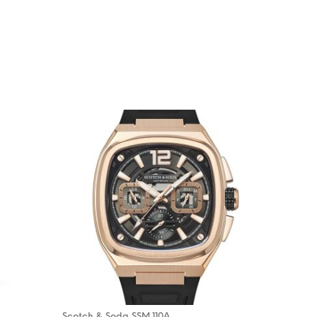
Scotch & Soda SSM.110A