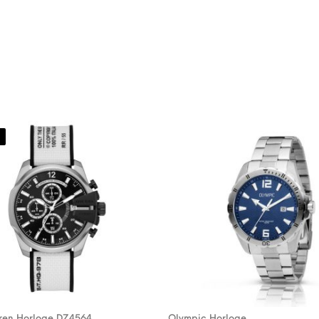
eren Horloge DZ4564
Olympic Horloge