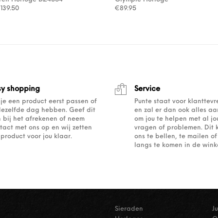
orspronkelijke prijs was: €279.00.
Huidige prijs is: €139.50.
€
139.50
€
89.95
sy shopping
Service
 je een product eerst passen of
Punte staat voor klanttev
dezelfde dag hebben. Geef dit
en zal er dan ook alles a
 bij het afrekenen of neem
om jou te helpen met al j
tact met ons op en wij zetten
vragen of problemen. Dit 
 product voor jou klaar.
ons te bellen, te mailen 
langs te komen in de winke
Sieraden
J