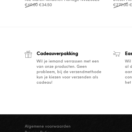
Oorspronkelijke prijs was: €69.00.
Huidige prijs is: €34.50.
O
€
69.00
€
34.50
€
279.00
Cadeauverpakking
Ea
Wil je iemand verrassen met een
Wil
van onze producten. Geen
al 
probleem, bij de verzendmethode
aan
kun je kiezen voor verzenden als
con
cadeau!
het
Algemene voorwaarden