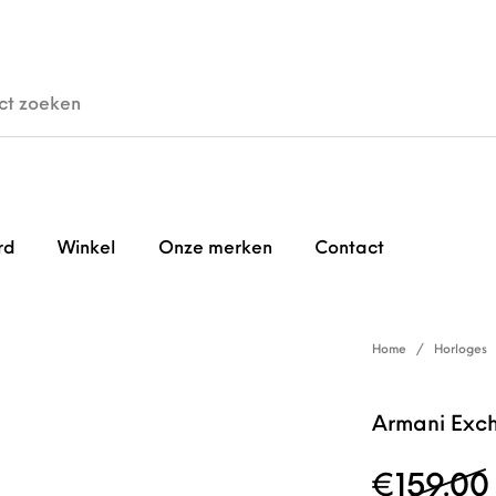
den
Horloges
Brillen
Gi
rd
Winkel
Onze merken
Contact
Home
/
Horloges
Armani Exc
€
159.00