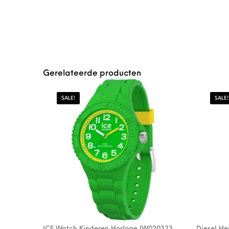
Gerelateerde producten
SALE!
SALE!
ICE Watch Kinderen Horloge IW020323
Diesel H