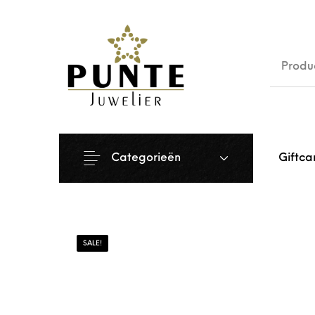
Sale
Siera
Categorieën
Giftca
SALE!