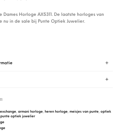
 Dames Horloge AX5311. De laatste horloges van
nu in de sale bij Punte Optiek Juwelier.
rmatie
11
 exchange
,
armani horloge
,
heren horloge
,
meisjes van punte
,
optiek
,
punte optiek juwelier
nge
nge