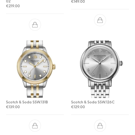
02
€
149.00
€
219.00
Scotch & Soda SSW.131B
Scotch & Soda SSW.126C
€
139.00
€
129.00