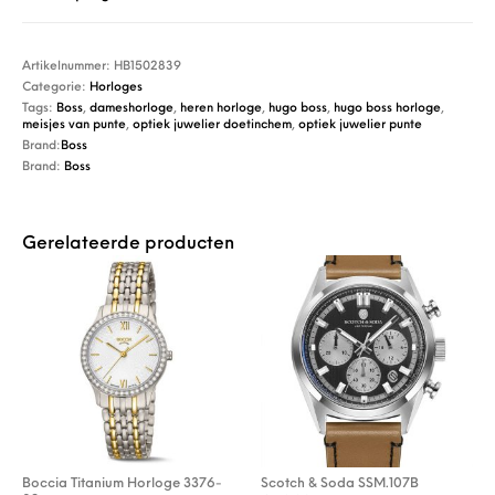
Artikelnummer:
HB1502839
Categorie:
Horloges
Tags:
Boss
,
dameshorloge
,
heren horloge
,
hugo boss
,
hugo boss horloge
,
meisjes van punte
,
optiek juwelier doetinchem
,
optiek juwelier punte
Brand:
Boss
Brand:
Boss
Gerelateerde producten
Boccia Titanium Horloge 3376-
Scotch & Soda SSM.107B