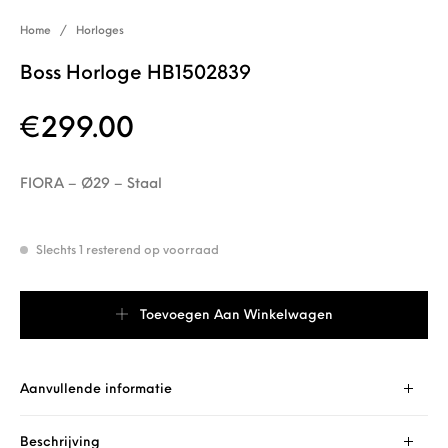
Home
/
Horloges
Boss Horloge HB1502839
€
299.00
FIORA – Ø29 – Staal
Slechts 1 resterend op voorraad
Boss Horloge HB1502839 aantal
Toevoegen Aan Winkelwagen
Aanvullende informatie
Beschrijving