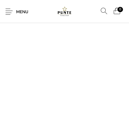
0
MENU
Sale
Sieraden
Horloges
Brillen
Giftcard
Accessoires