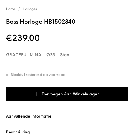
Home
/
Horloges
Boss Horloge HB1502840
€
239.00
GRACEFUL MINA – Ø25 – Staal
Slechts 1 resterend op voorraad
Boss Horloge HB1502840 aantal
Toevoegen Aan Winkelwagen
Aanvullende informatie
Beschrijving