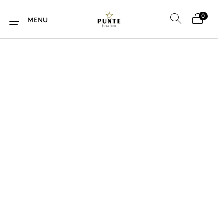
0
MENU
Sale
Sieraden
Horloges
Brillen
Giftcard
Accessoires