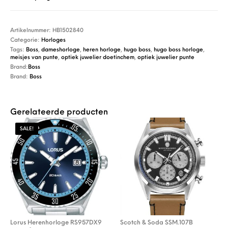
Artikelnummer:
HB1502840
Categorie:
Horloges
Tags:
Boss
,
dameshorloge
,
heren horloge
,
hugo boss
,
hugo boss horloge
,
meisjes van punte
,
optiek juwelier doetinchem
,
optiek juwelier punte
Brand:
Boss
Brand:
Boss
Gerelateerde producten
SALE!
Lorus Herenhorloge RS957DX9
Scotch & Soda SSM.107B