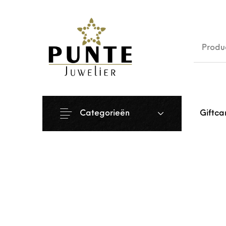
Sale
Siera
Categorieën
Giftca