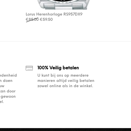
Lorus Herenhorloge RS957DX9
Oorspronkelijke prijs was: €85.00.
Huidige prijs is: €59.50.
€
85.00
€
59.50
100% Veilig betalen
redenheid
U kunt bij ons op meerdere
an doen
manieren altijd veilig betalen
ouw
zowel online als in de winkel.
kan door
of gewoon
l.