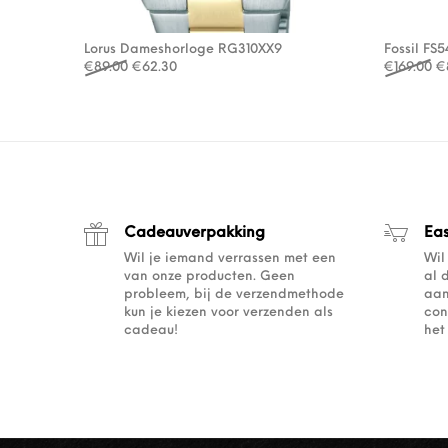
Lorus Dameshorloge RG310XX9
Fossil FS
Oorspronkelijke prijs was: €89.00.
Huidige prijs is: €62.30.
Oo
€
89.00
€
62.30
€
169.00
€
Cadeauverpakking
Ea
Wil je iemand verrassen met een
Wil
van onze producten. Geen
al 
probleem, bij de verzendmethode
aan
kun je kiezen voor verzenden als
con
cadeau!
het