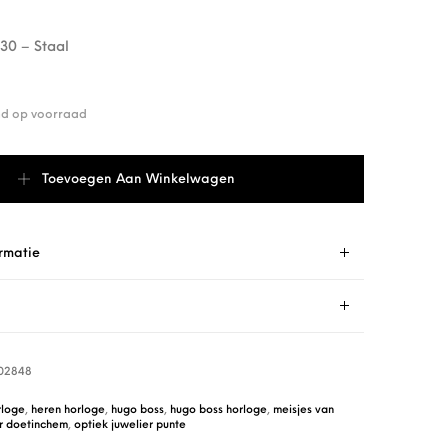
0 – Staal
end op voorraad
1502848 aantal
Toevoegen Aan Winkelwagen
rmatie
02848
loge
,
heren horloge
,
hugo boss
,
hugo boss horloge
,
meisjes van
er doetinchem
,
optiek juwelier punte