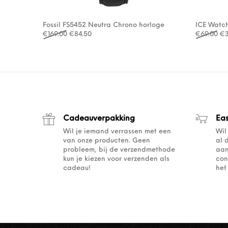
Fossil FS5452 Neutra Chrono horloge
ICE Watc
Oorspronkelijke prijs was: €169.00.
Huidige prijs is: €84.50.
Oo
€
169.00
€
84.50
€
69.00
€
Cadeauverpakking
Ea
Wil je iemand verrassen met een
Wil
van onze producten. Geen
al 
probleem, bij de verzendmethode
aan
kun je kiezen voor verzenden als
con
cadeau!
het