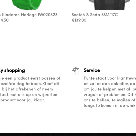
h Kinderen Horloge IW020323
Scotch & Soda SSM.117C
rspronkelijke prijs was: €69.00.
Huidige prijs is: €34.50.
34.50
€
139.00
sy shopping
Service
 je een product eerst passen of
Punte staat voor klanttev
dezelfde dag hebben. Geef dit
en zal er dan ook alles a
 bij het afrekenen of neem
om jou te helpen met al j
tact met ons op en wij zetten
vragen of problemen. Dit 
 product voor jou klaar.
ons te bellen, te mailen 
langs te komen in de winke