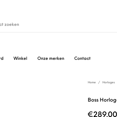
den
Horloges
Brillen
Gi
rd
Winkel
Onze merken
Contact
Home
/
Horloges
Boss Horlo
€
289.0