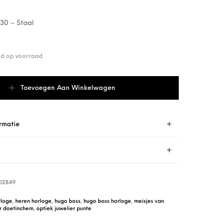
0 – Staal
end op voorraad
1502849 aantal
Toevoegen Aan Winkelwagen
rmatie
02849
loge
,
heren horloge
,
hugo boss
,
hugo boss horloge
,
meisjes van
er doetinchem
,
optiek juwelier punte