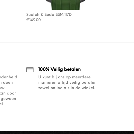
Scotch & Soda SSM.117D
€
149.00
100% Veilig betalen
redenheid
U kunt bij ons op meerdere
an doen
manieren altijd veilig betalen
ouw
zowel online als in de winkel.
kan door
of gewoon
l.