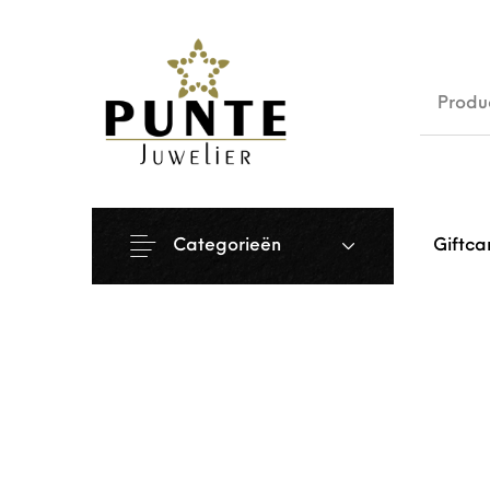
Sale
Siera
Categorieën
Giftca