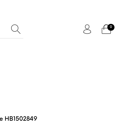
0
ftcard
Accessoires
ge HB1502849
0