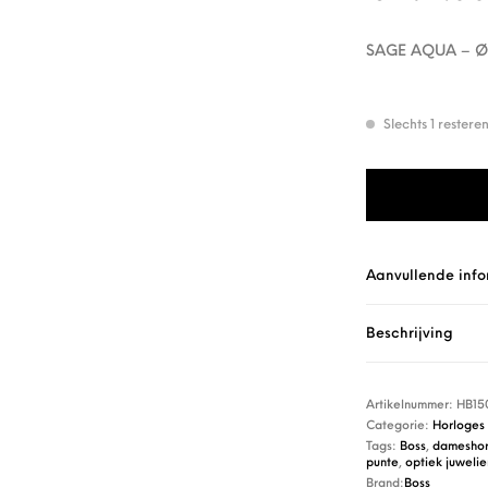
SAGE AQUA – Ø3
Slechts 1 rester
Boss Horloge HB
Aanvullende info
Beschrijving
Artikelnummer:
HB15
Categorie:
Horloges
Tags:
Boss
,
dameshor
punte
,
optiek juweli
Brand:
Boss