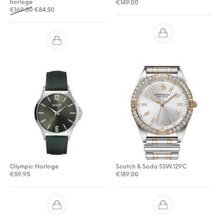
horloge
€
149.00
Oorspronkelijke prijs was: €169.00.
Huidige prijs is: €84.50.
€
169.00
€
84.50
Olympic Horloge
Scotch & Soda SSW.129C
€
59.95
€
189.00