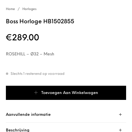
Home
/
Horloges
Boss Horloge HB1502855
€
289.00
ROSEHILL – Ø32 – Mesh
Slechts 1 resterend op voorraad
Boss Horloge HB1502855 aantal
Toevoegen Aan Winkelwagen
Aanvullende informatie
Beschrijving