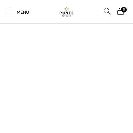
0
MENU
Sale
Sieraden
Horloges
Brillen
Giftcard
Accessoires