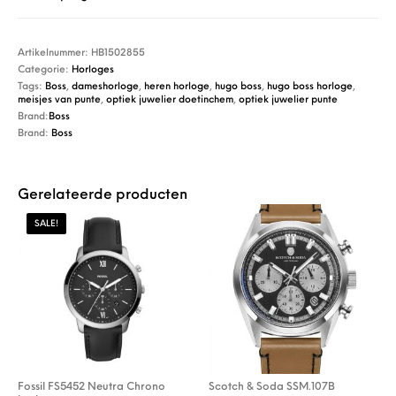
Artikelnummer:
HB1502855
Categorie:
Horloges
Tags:
Boss
,
dameshorloge
,
heren horloge
,
hugo boss
,
hugo boss horloge
,
meisjes van punte
,
optiek juwelier doetinchem
,
optiek juwelier punte
Brand:
Boss
Brand:
Boss
Gerelateerde producten
SALE!
Fossil FS5452 Neutra Chrono
Scotch & Soda SSM.107B