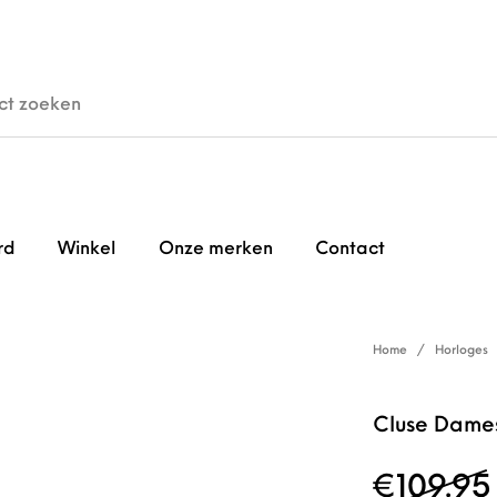
den
Horloges
Brillen
Gi
rd
Winkel
Onze merken
Contact
Home
/
Horloges
Cluse Dame
€
109.95