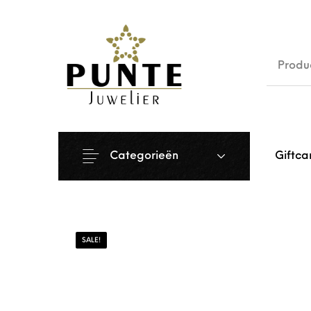
Sale
Siera
Categorieën
Giftca
SALE!