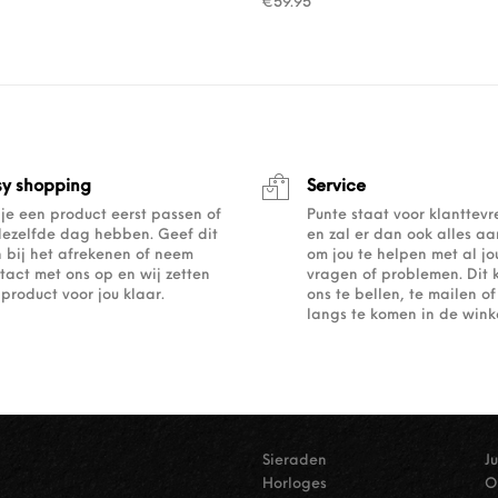
€
59.95
sy shopping
Service
 je een product eerst passen of
Punte staat voor klanttev
dezelfde dag hebben. Geef dit
en zal er dan ook alles a
 bij het afrekenen of neem
om jou te helpen met al j
tact met ons op en wij zetten
vragen of problemen. Dit 
 product voor jou klaar.
ons te bellen, te mailen 
langs te komen in de winke
Sieraden
J
Horloges
O