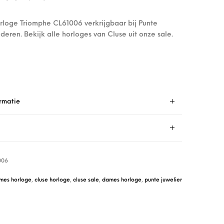
loge Triomphe CL61006 verkrijgbaar bij Punte
deren. Bekijk alle horloges van Cluse uit onze sale.
rmatie
006
mes horloge
,
cluse horloge
,
cluse sale
,
dames horloge
,
punte juwelier