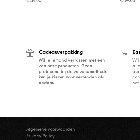
€
219.00
€
199.00
Cadeauverpakking
Ea
Wil je iemand verrassen met een
Wil
van onze producten. Geen
al 
probleem, bij de verzendmethode
aan
kun je kiezen voor verzenden als
con
cadeau!
het
Algemene voorwaarden
Privacy Policy