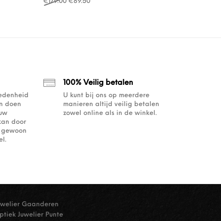
Oorspronkelijke prijs was: €179.00.
Huidige prijs is: €89.50.
€
179.00
€
89.50
100% Veilig betalen
redenheid
U kunt bij ons op meerdere
an doen
manieren altijd veilig betalen
ouw
zowel online als in de winkel.
kan door
of gewoon
l.
uwelier Gaanderen
ptiek Juwelier Punte