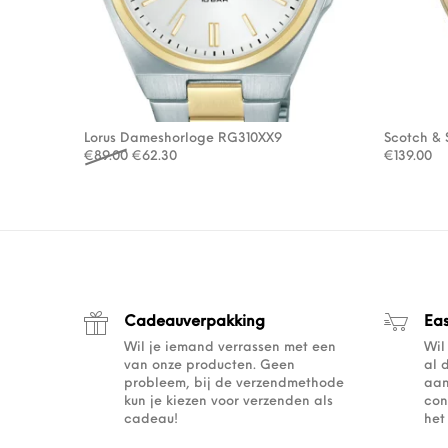
Lorus Dameshorloge RG310XX9
Scotch & 
Oorspronkelijke prijs was: €89.00.
Huidige prijs is: €62.30.
€
89.00
€
62.30
€
139.00
Cadeauverpakking
Ea
Wil je iemand verrassen met een
Wil
van onze producten. Geen
al 
probleem, bij de verzendmethode
aan
kun je kiezen voor verzenden als
con
cadeau!
het