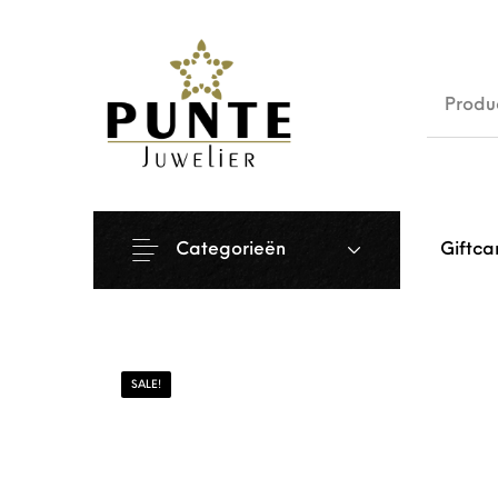
Sale
Siera
Categorieën
Giftca
SALE!