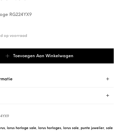
loge RG224YX9
end op voorraad
oge RG224YX9 aantal
Toevoegen Aan Winkelwagen
rmatie
4YX9
orus
,
lorus horloge sale
,
lorus horloges
,
lorus sale
,
punte juwelier
,
sale