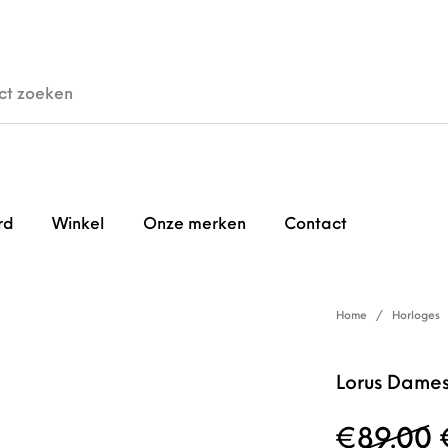
den
Horloges
Brillen
Gi
rd
Winkel
Onze merken
Contact
Home
/
Horloges
Lorus Dame
€
89.00