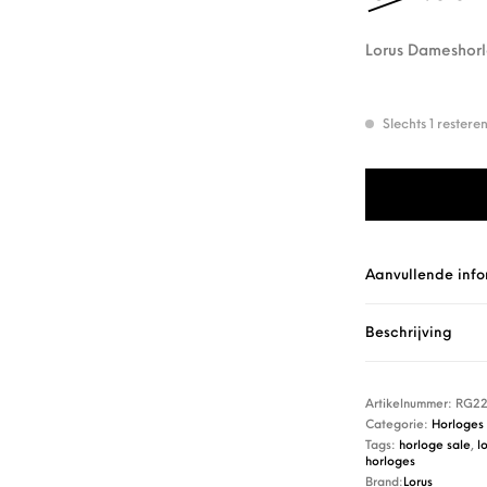
Lorus Dameshor
Slechts 1 rester
Lorus Dameshorl
Aanvullende info
Beschrijving
Artikelnummer:
RG22
Categorie:
Horloges
Tags:
horloge sale
,
l
horloges
Brand:
Lorus