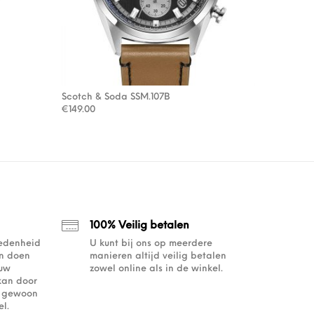
Scotch & Soda SSM.107B
s: €279.00.
€139.50.
€
149.00
100% Veilig betalen
redenheid
U kunt bij ons op meerdere
an doen
manieren altijd veilig betalen
ouw
zowel online als in de winkel.
kan door
of gewoon
l.