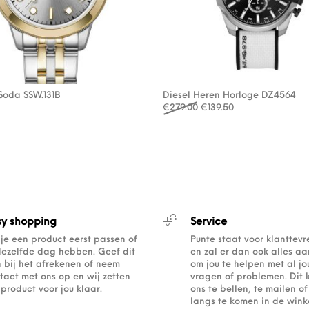
Soda SSW.131B
Diesel Heren Horloge DZ4564
Oorspronkelijke prijs wa
Huidige prijs is: 
€
279.00
€
139.50
sy shopping
Service
 je een product eerst passen of
Punte staat voor klanttev
dezelfde dag hebben. Geef dit
en zal er dan ook alles a
 bij het afrekenen of neem
om jou te helpen met al j
tact met ons op en wij zetten
vragen of problemen. Dit 
 product voor jou klaar.
ons te bellen, te mailen 
langs te komen in de winke