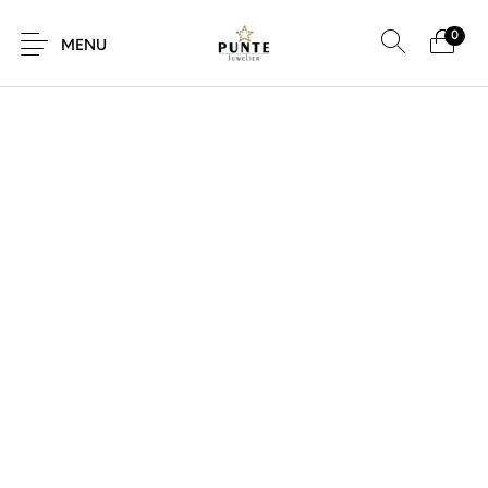
0
SALE!
MENU
Sale
Sieraden
Horloges
Brillen
Giftcard
Accessoires