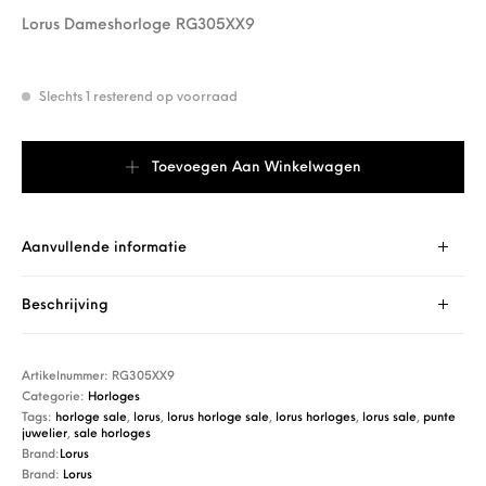
Lorus Dameshorloge RG305XX9
Slechts 1 resterend op voorraad
Lorus Dameshorloge RG305XX9 aantal
Toevoegen Aan Winkelwagen
Aanvullende informatie
Beschrijving
Artikelnummer:
RG305XX9
Categorie:
Horloges
Tags:
horloge sale
,
lorus
,
lorus horloge sale
,
lorus horloges
,
lorus sale
,
punte
juwelier
,
sale horloges
Brand:
Lorus
Brand:
Lorus