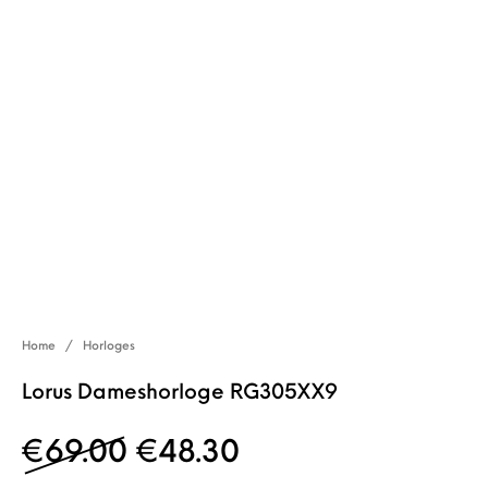
Home
/
Horloges
Lorus Dameshorloge RG305XX9
Oorspronkelijke prijs w
Huidige prijs is: 
€
69.00
€
48.30