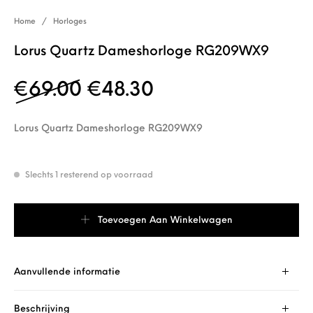
Home
/
Horloges
Lorus Quartz Dameshorloge RG209WX9
Oorspronkelijke prijs w
Huidige prijs is: 
€
69.00
€
48.30
Lorus Quartz Dameshorloge RG209WX9
Slechts 1 resterend op voorraad
Lorus Quartz Dameshorloge RG209WX9 aantal
Toevoegen Aan Winkelwagen
Aanvullende informatie
Beschrijving