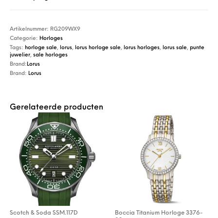
Artikelnummer:
RG209WX9
Categorie:
Horloges
Tags:
horloge sale
,
lorus
,
lorus horloge sale
,
lorus horloges
,
lorus sale
,
punte
juwelier
,
sale horloges
Brand:
Lorus
Brand:
Lorus
Gerelateerde producten
Scotch & Soda SSM.117D
Boccia Titanium Horloge 3376-