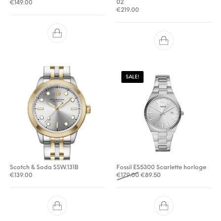
02
€
149.00
€
219.00
SALE!
Scotch & Soda SSW.131B
Fossil ES5300 Scarlette horloge
Oorspronkelijke prijs was: €
Huidige prijs is: €89.5
€
139.00
€
179.00
€
89.50