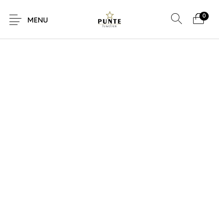
0
SALE!
MENU
Sale
Sieraden
Horloges
Brillen
Giftcard
Accessoires