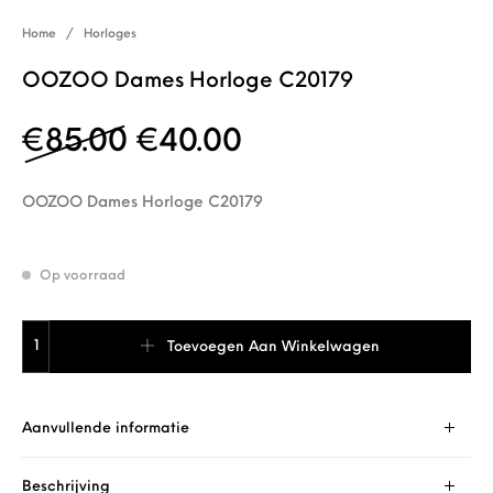
Home
/
Horloges
OOZOO Dames Horloge C20179
Oorspronkelijke prijs w
Huidige prijs is: 
€
85.00
€
40.00
OOZOO Dames Horloge C20179
Op voorraad
OOZOO Dames Horloge C20179 aantal
Toevoegen Aan Winkelwagen
Aanvullende informatie
Beschrijving