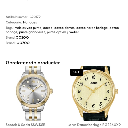
Artikelnummer:
C20179
Categorie:
Horloges
Tags:
meisjes van punte
,
oozoo
,
oozoo dames
,
oozoo heren horloge
,
oozoo
horloge
,
punte gaanderen
,
punte optiek juwelier
Brand:
OOZOO
Brand:
OOZOO
Gerelateerde producten
SALE!
Scotch & Soda SSW.131B
Lorus Dameshorloge RG226UX9