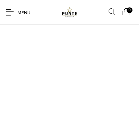
0
SALE!
MENU
Sale
Sieraden
Horloges
Brillen
Giftcard
Accessoires