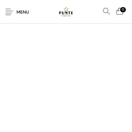
0
SALE!
MENU
Sale
Sieraden
Horloges
Brillen
Giftcard
Accessoires