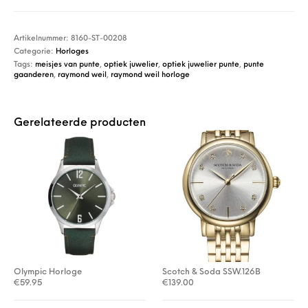
Artikelnummer:
8160-ST-00208
Categorie:
Horloges
Tags:
meisjes van punte
,
optiek juwelier
,
optiek juwelier punte
,
punte
gaanderen
,
raymond weil
,
raymond weil horloge
Gerelateerde producten
Olympic Horloge
Scotch & Soda SSW.126B
€
59.95
€
139.00