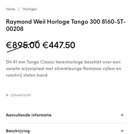
Home
/
Horloges
Raymond Weil Horloge Tango 300 8160-ST-
00208
Oorspronkelijke prijs 
Huidige prijs i
€
895.00
€
447.50
Dit 41 mm Tango Classic herenhorloge beschikt over een
zwarte wijzerplaat met zilverkleurige Romijnse cijfers en
roestvrij stalen band.
Uitverkocht
Aanvullende informatie
Beschrijving