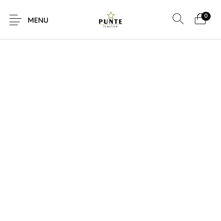
0
MENU
Sale
Sieraden
Horloges
Brillen
Giftcard
Accessoires