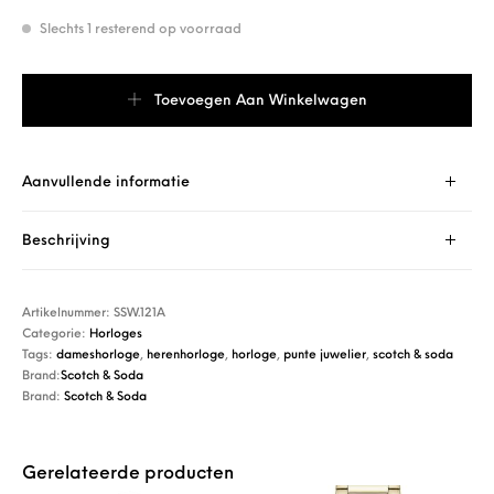
Slechts 1 resterend op voorraad
Scotch & Soda SSW.121A aantal
Toevoegen Aan Winkelwagen
Aanvullende informatie
Beschrijving
Artikelnummer:
SSW.121A
Categorie:
Horloges
Tags:
dameshorloge
,
herenhorloge
,
horloge
,
punte juwelier
,
scotch & soda
Brand:
Scotch & Soda
Brand:
Scotch & Soda
Gerelateerde producten