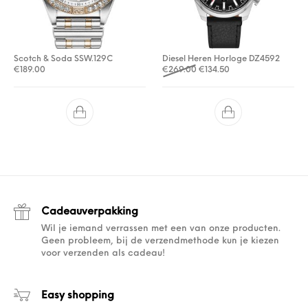
Scotch & Soda SSW.129C
Diesel Heren Horloge DZ4592
Oorspronkelijke prijs was: 
Huidige prijs is: €13
€
189.00
€
269.00
€
134.50
Cadeauverpakking
Wil je iemand verrassen met een van onze producten.
Geen probleem, bij de verzendmethode kun je kiezen
voor verzenden als cadeau!
Easy shopping