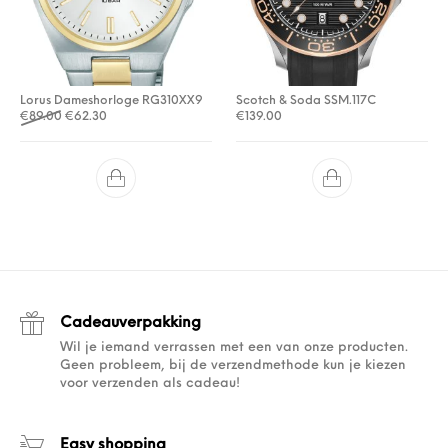
Lorus Dameshorloge RG310XX9
Scotch & Soda SSM.117C
Oorspronkelijke prijs was: €89.00.
Huidige prijs is: €62.30.
€
89.00
€
62.30
€
139.00
Cadeauverpakking
Wil je iemand verrassen met een van onze producten.
Geen probleem, bij de verzendmethode kun je kiezen
voor verzenden als cadeau!
Easy shopping