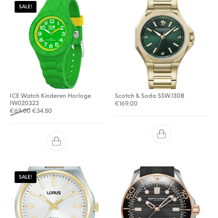
SALE!
ICE Watch Kinderen Horloge
Scotch & Soda SSW.130B
IW020323
€
169.00
Oorspronkelijke prijs was: €69.00.
Huidige prijs is: €34.50.
€
69.00
€
34.50
SALE!