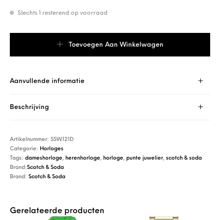
Slechts 1 resterend op voorraad
Scotch & Soda SSW.121D aantal
Toevoegen Aan Winkelwagen
Aanvullende informatie
Beschrijving
Artikelnummer:
SSW.121D
Categorie:
Horloges
Tags:
dameshorloge
,
herenhorloge
,
horloge
,
punte juwelier
,
scotch & soda
Brand:
Scotch & Soda
Brand:
Scotch & Soda
Gerelateerde producten