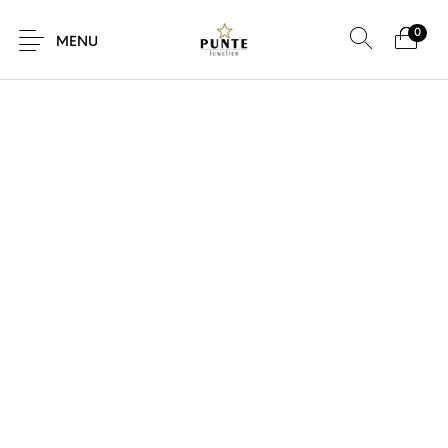
0
MENU
Sale
Sieraden
Horloges
Brillen
Giftcard
Accessoires