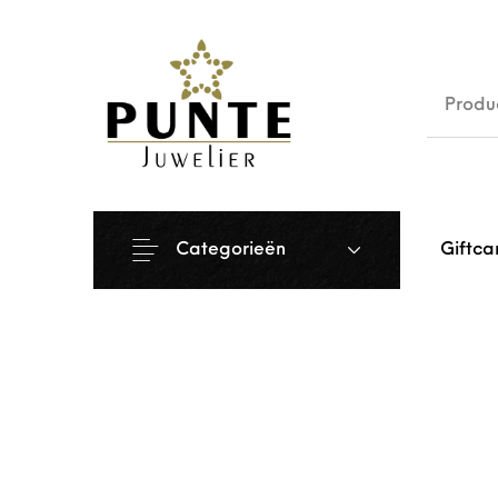
Sale
Siera
Categorieën
Giftca