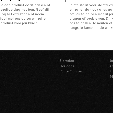
 je een product eerst passen of
Punte staat voor klanttev
dezelfde dag hebben. Geef dit
en zal er dan ook alles a
 bij het afrekenen of neem
om jou te helpen met al j
tact met ons op en wij zetten
vragen of problemen. Dit 
 product voor jou klaar.
ons te bellen, te mailen 
langs te komen in de winke
Sieraden
J
Horloges
O
Punte Giftcard
T
M