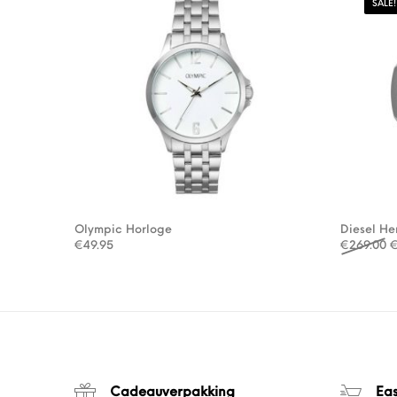
SALE!
Olympic Horloge
Diesel H
O
€
49.95
€
269.00
Cadeauverpakking
Ea