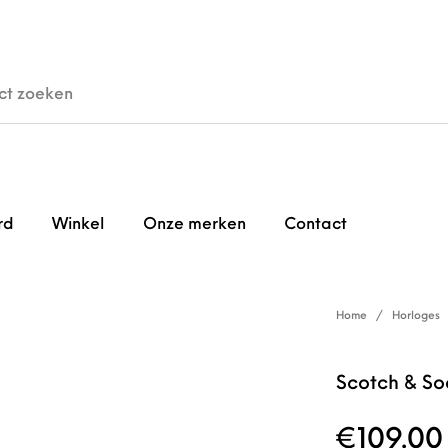
den
Horloges
Brillen
Gi
rd
Winkel
Onze merken
Contact
Home
/
Horloges
Scotch & S
€
109.00