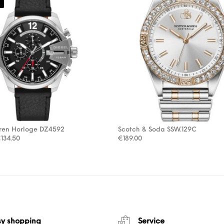
eren Horloge DZ4592
Scotch & Soda SSW.129C
orspronkelijke prijs was: €269.00.
Huidige prijs is: €134.50.
€
134.50
€
189.00
sy shopping
Service