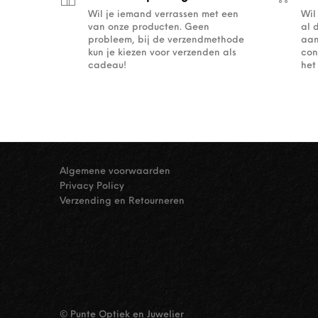
Wil je iemand verrassen met een
Wil
van onze producten. Geen
al 
probleem, bij de verzendmethode
aan
kun je kiezen voor verzenden als
con
cadeau!
het
Algemene voorwaarden
Privacy Policy
Verzending en Retourneren
© Punte Optiek en Juwelier