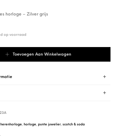
 horloge – Zilver grijs
end op voorraad
W.123A aantal
Toevoegen Aan Winkelwagen
rmatie
123A
,
herenhorloge
,
horloge
,
punte juwelier
,
scotch & soda