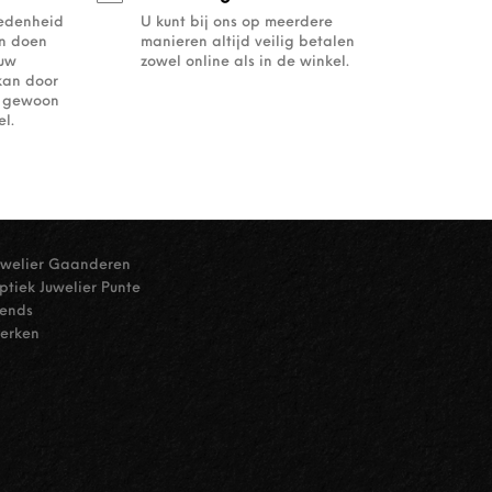
redenheid
U kunt bij ons op meerdere
an doen
manieren altijd veilig betalen
ouw
zowel online als in de winkel.
kan door
of gewoon
l.
uwelier Gaanderen
ptiek Juwelier Punte
rends
erken