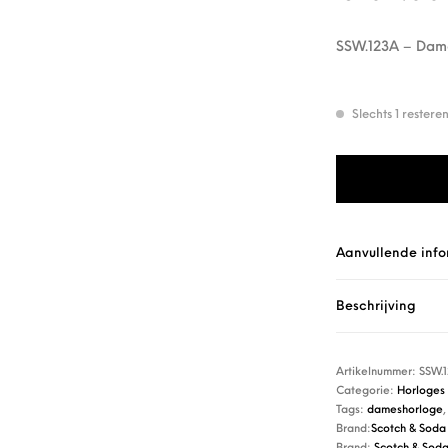
SSW.123A – Dames
Slechts 1 rester
Scotch & Soda SS
Aanvullende info
Beschrijving
Artikelnummer:
SSW.
Categorie:
Horloges
Tags:
dameshorloge
Brand:
Scotch & Soda