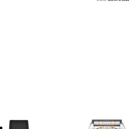
Brand:
Scotch & Sod