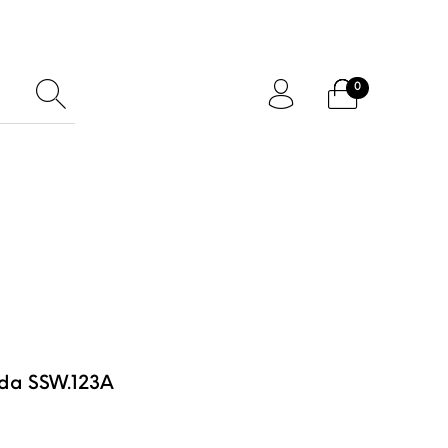
0
ftcard
Accessoires
oda SSW.123A