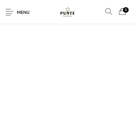
0
MENU
Sale
Sieraden
Horloges
Brillen
Giftcard
Accessoires