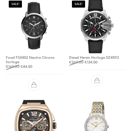
SALE!
SALE!
Fossil FS5452 Neutra Chrono
Diesel Heren Horloge DZ4592
horloge
Oorspronkelijke prijs was: 
Huidige prijs is: €13
€
269.00
€
134.50
Oorspronkelijke prijs was: €169.00.
Huidige prijs is: €84.50.
€
169.00
€
84.50