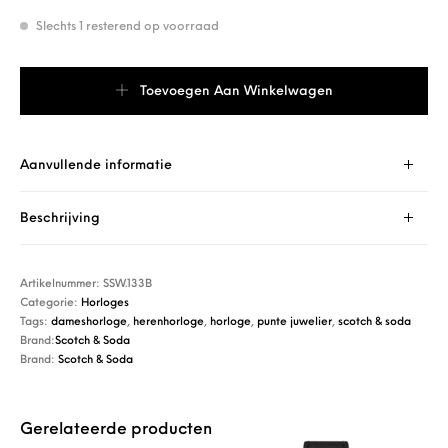
Slechts 1 resterend op voorraad
Scotch & Soda SSW.133B aantal
Toevoegen Aan Winkelwagen
Aanvullende informatie
Beschrijving
Artikelnummer:
SSW.133B
Categorie:
Horloges
Tags:
dameshorloge
,
herenhorloge
,
horloge
,
punte juwelier
,
scotch & soda
Brand:
Scotch & Soda
Brand:
Scotch & Soda
Gerelateerde producten