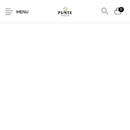
0
MENU
Sale
Sieraden
Horloges
Brillen
Giftcard
Accessoires