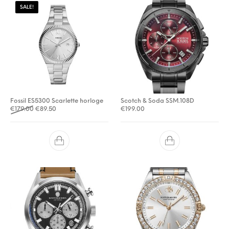
SALE!
Fossil ES5300 Scarlette horloge
Scotch & Soda SSM.108D
Oorspronkelijke prijs was: €179.00.
Huidige prijs is: €89.50.
€
179.00
€
89.50
€
199.00