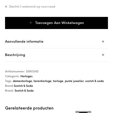
Slechts 1 resterend op voorraad
Scotch & Soda SSW.134D aantal
Toevoegen Aan Winkelwagen
Aanvullende informatie
Beschrijving
Artikelnummer:
SSW.134D
Categorie:
Horloges
Tags:
dameshorloge
,
herenhorloge
,
horloge
,
punte juwelier
,
scotch & soda
Brand:
Scotch & Soda
Brand:
Scotch & Soda
Gerelateerde producten