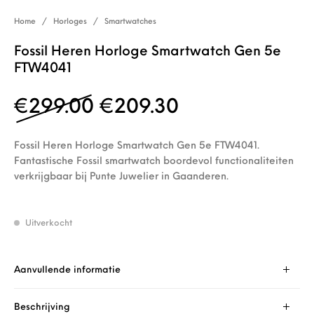
Home
/
Horloges
/
Smartwatches
Fossil Heren Horloge Smartwatch Gen 5e
FTW4041
Oorspronkelijke prijs 
Huidige prijs i
€
299.00
€
209.30
Fossil Heren Horloge Smartwatch Gen 5e FTW4041.
Fantastische Fossil smartwatch boordevol functionaliteiten
verkrijgbaar bij Punte Juwelier in Gaanderen.
Uitverkocht
Aanvullende informatie
Beschrijving