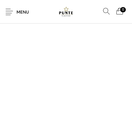
0
SALE!
MENU
Sale
Sieraden
Horloges
Brillen
Giftcard
Accessoires