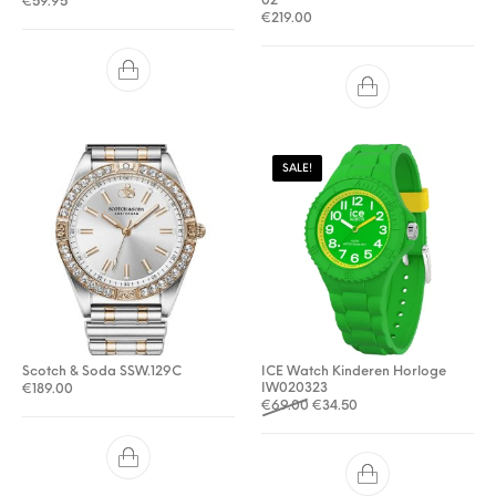
02
€
59.95
€
219.00
SALE!
Scotch & Soda SSW.129C
ICE Watch Kinderen Horloge
IW020323
€
189.00
Oorspronkelijke prijs was: €
Huidige prijs is: €34.5
€
69.00
€
34.50