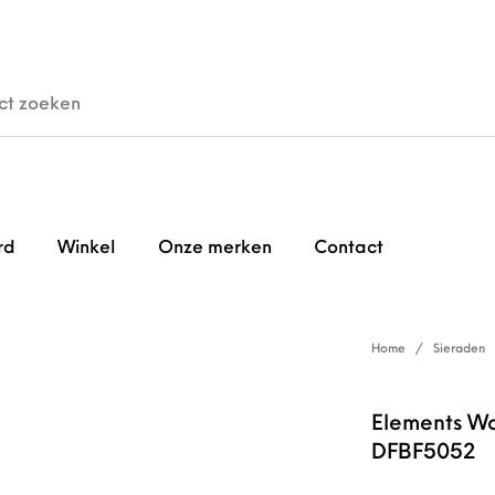
den
Horloges
Brillen
Gi
rd
Winkel
Onze merken
Contact
Home
/
Sieraden
Elements Wo
DFBF5052