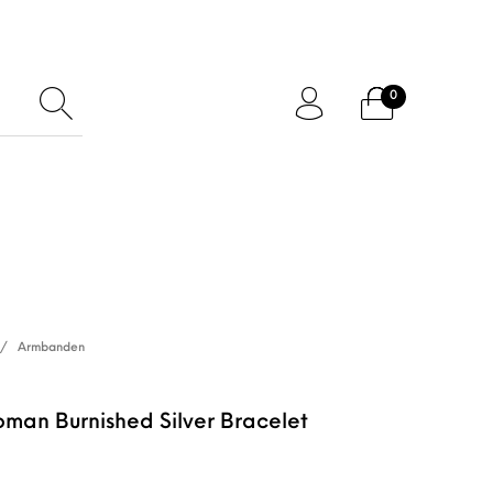
0
ftcard
Accessoires
/
Armbanden
man Burnished Silver Bracelet