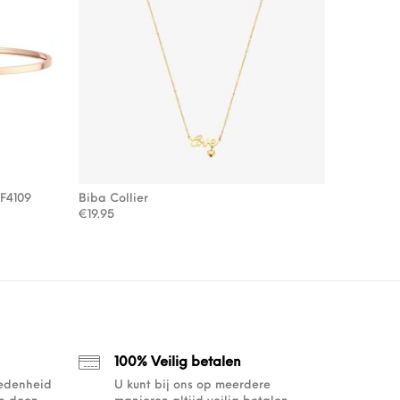
BF4109
Biba Collier
 €97.00.
7.90.
€
19.95
100% Veilig betalen
redenheid
U kunt bij ons op meerdere