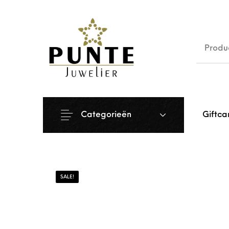
Sale
Siera
Categorieën
Giftca
SALE!