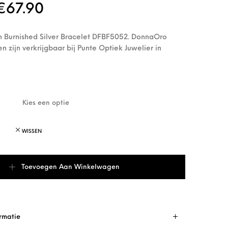
Oorspronkelijke prijs was: €97.00
Huidige prijs is: €67.90.
€
67.90
Burnished Silver Bracelet DFBF5052. DonnaOro
n zijn verkrijgbaar bij Punte Optiek Juwelier in
WISSEN
urnished Silver Bracelet DFBF5052 aantal
Toevoegen Aan Winkelwagen
rmatie