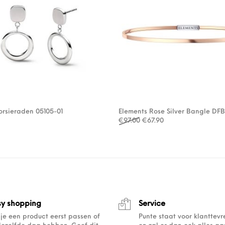
rsieraden 05105-01
Elements Rose Silver Bangle DF
Oorspronkelijke prijs was:
Huidige prijs is: €6
€
97.00
€
67.90
sy shopping
Service
 je een product eerst passen of
Punte staat voor klanttev