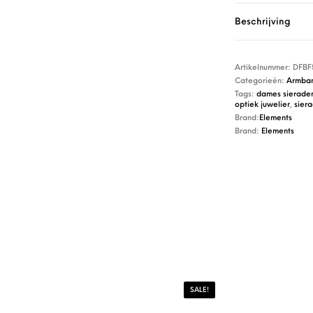
Beschrijving
Artikelnummer:
DFBF
Categorieën:
Armba
Tags:
dames sierade
optiek juwelier
,
sier
Brand:
Elements
Brand:
Elements
SALE!