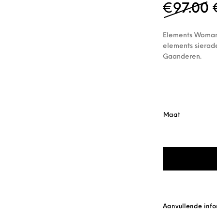
€
97.00
Elements Woman 
elements sierade
Gaanderen.
Maat
Elements Woman B
Aanvullende info