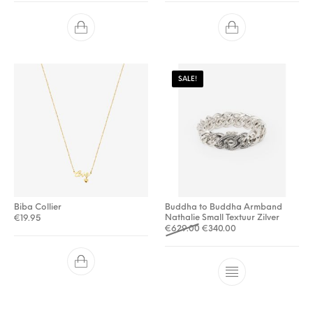
SALE!
Biba Collier
Buddha to Buddha Armband
Nathalie Small Textuur Zilver
€
19.95
Oorspronkelijke prijs was: 
Huidige prijs is: €3
€
629.00
€
340.00