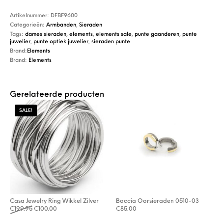
Artikelnummer:
DFBF9600
Categorieën:
Armbanden
,
Sieraden
Tags:
dames sieraden
,
elements
,
elements sale
,
punte gaanderen
,
punte
juwelier
,
punte optiek juwelier
,
sieraden punte
Brand:
Elements
Brand:
Elements
Gerelateerde producten
SALE!
Casa Jewelry Ring Wikkel Zilver
Boccia Oorsieraden 0510-03
Oorspronkelijke prijs was: €199.95.
Huidige prijs is: €100.00.
€
199.95
€
100.00
€
85.00