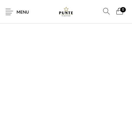
0
SALE!
MENU
Sale
Sieraden
Horloges
Brillen
Giftcard
Accessoires