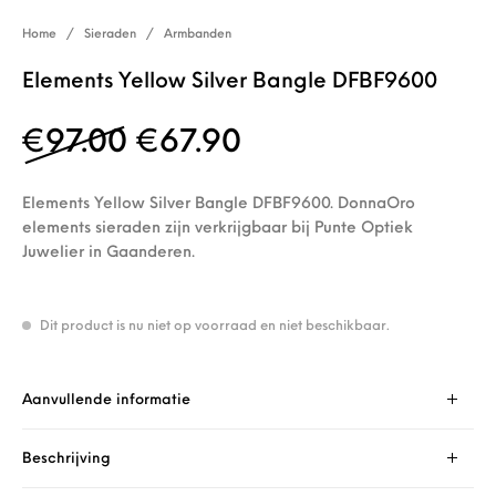
Home
/
Sieraden
/
Armbanden
Elements Yellow Silver Bangle DFBF9600
Oorspronkelijke prijs wa
Huidige prijs is: 
€
97.00
€
67.90
Elements Yellow Silver Bangle DFBF9600. DonnaOro
elements sieraden zijn verkrijgbaar bij Punte Optiek
Juwelier in Gaanderen.
Dit product is nu niet op voorraad en niet beschikbaar.
Aanvullende informatie
Beschrijving