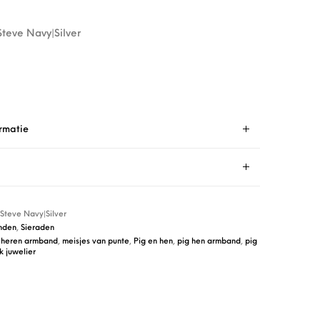
Steve Navy|Silver
rmatie
 Steve Navy|Silver
nden
,
Sieraden
,
heren armband
,
meisjes van punte
,
Pig en hen
,
pig hen armband
,
pig
k juwelier