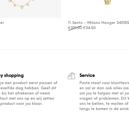
ier
Ti Sento – Milano Hanger 34015
Oorspronkelijke prijs was
Huidige prijs is: €
€
109.00
€
54.50
sy shopping
Service
 je een product eerst passen of
Punte staat voor klanttev
dezelfde dag hebben. Geef dit
en zal er dan ook alles a
 bij het afrekenen of neem
om jou te helpen met al j
tact met ons op en wij zetten
vragen of problemen. Dit 
 product voor jou klaar.
ons te bellen, te mailen 
langs te komen in de winke