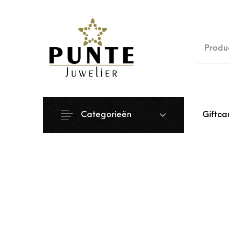
Sale
Siera
Categorieën
Giftca