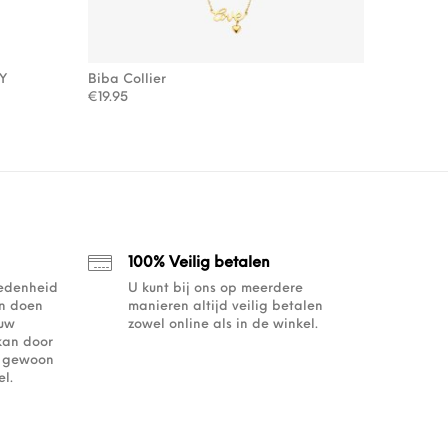
SY
Biba Collier
: €109.00.
54.50.
€
19.95
100% Veilig betalen
redenheid
U kunt bij ons op meerdere
an doen
manieren altijd veilig betalen
ouw
zowel online als in de winkel.
kan door
of gewoon
l.