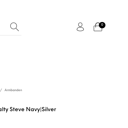
0
ftcard
Accessoires
/
Armbanden
lty Steve Navy|Silver