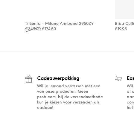
Ti Sento – Milano Armband 2950ZY
Biba Coll
Oorspronkelijke prijs was: €349.00.
Huidige prijs is: €174.50.
€
349.00
€
174.50
€
19.95
Cadeauverpakking
Ea
Wil je iemand verrassen met een
Wil
van onze producten. Geen
al 
probleem, bij de verzendmethode
aan
kun je kiezen voor verzenden als
con
cadeau!
het