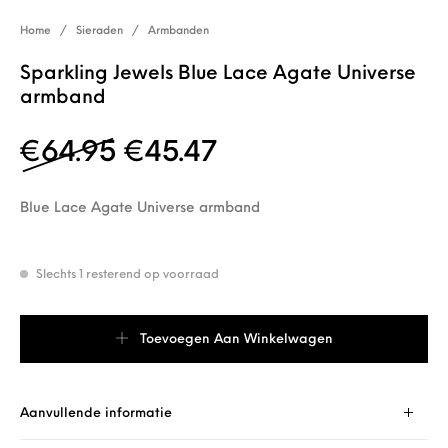
Home
/
Sieraden
/
Armbanden
Sparkling Jewels Blue Lace Agate Universe
armband
Oorspronkelijke prijs w
Huidige prijs is: 
€
64.95
€
45.47
Blue Lace Agate Universe armband
Slechts 1 resterend op voorraad
Sparkling Jewels Blue Lace Agate Universe armband aantal
Toevoegen Aan Winkelwagen
Aanvullende informatie