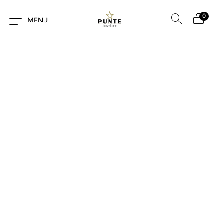
0
SALE!
MENU
Sale
Sieraden
Horloges
Brillen
Giftcard
Accessoires