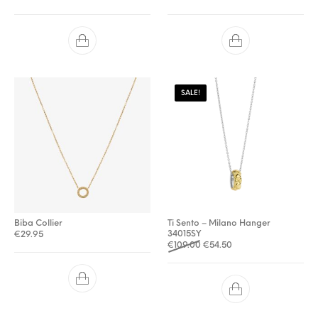
SALE!
Biba Collier
Ti Sento – Milano Hanger
34015SY
€
29.95
Oorspronkelijke prijs was: €
Huidige prijs is: €54.
€
109.00
€
54.50