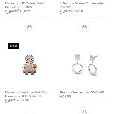
Elements 18 Kt Yellow Gold
Ti Sento – Milano Oorsieraden
Bracelet DFBF8127
7877SY
Oorspronkelijke prijs was: €1,470.00.
Huidige prijs is: €1,029.00.
Oorspronkelijke prijs was: €
Huidige prijs is: €69.
€
1,470.00
€
1,029.00
€
139.00
€
69.50
SALE!
Elements Mum Rose Gold And
Boccia Oorsieraden 05105-01
Diamonds DCHF9186.003
€
69.00
Oorspronkelijke prijs was: €147.00.
Huidige prijs is: €102.90.
€
147.00
€
102.90