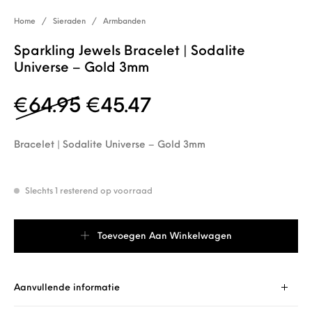
Home
/
Sieraden
/
Armbanden
Sparkling Jewels Bracelet | Sodalite
Universe – Gold 3mm
Oorspronkelijke prijs w
Huidige prijs is: 
€
64.95
€
45.47
Bracelet | Sodalite Universe – Gold 3mm
Slechts 1 resterend op voorraad
Sparkling Jewels Bracelet | Sodalite Universe - Gold 3mm aantal
Toevoegen Aan Winkelwagen
Aanvullende informatie