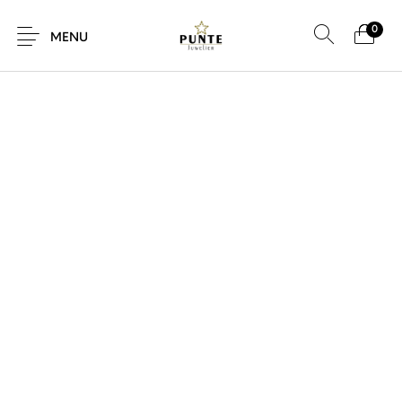
0
SALE!
MENU
Sale
Sieraden
Horloges
Brillen
Giftcard
Accessoires