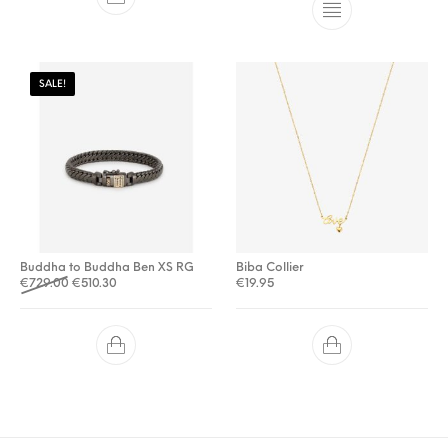
SALE!
Buddha to Buddha Ben XS RG
Biba Collier
Oorspronkelijke prijs was: €729.00.
Huidige prijs is: €510.30.
€
729.00
€
510.30
€
19.95