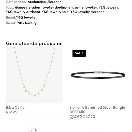
Categorieën:
Armbanden
,
Sieraden
Tags:
dames sieraden
,
juwelier doetinchem
,
punte juwelier
,
Y&G Jewelry
,
Y&G Jewelry armband
,
Y&G Jewelry sale
,
Y&G Jewelry sieraden
Brand:
Y&G Jewelry
Brand:
Y&G Jewelry
Gerelateerde producten
SALE!
Biba Collier
Elements Burnished Silver Bangle
DFBF4110
€
19.95
Oorspronkelijke prijs was: €
Huidige prijs is: €67.9
€
97.00
€
67.90