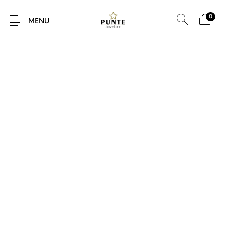
0
SALE!
MENU
Sale
Sieraden
Horloges
Brillen
Giftcard
Accessoires