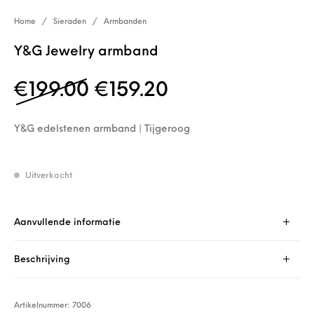
Home
/
Sieraden
/
Armbanden
Y&G Jewelry armband
Oorspronkelijke prijs w
Huidige prijs is
€
199.00
€
159.20
Y&G edelstenen armband | Tijgeroog
Uitverkocht
Aanvullende informatie
Beschrijving
Artikelnummer:
7006