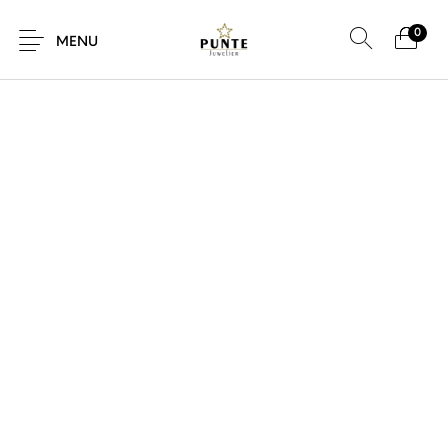
0
SALE!
MENU
Sale
Sieraden
Horloges
Brillen
Giftcard
Accessoires