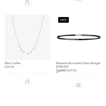
SALE!
Biba Collier
Elements Burnished Silver Bangle
DFBF4110
€
19.95
Oorspronkelijke prijs was: €
Huidige prijs is: €67.9
€
97.00
€
67.90