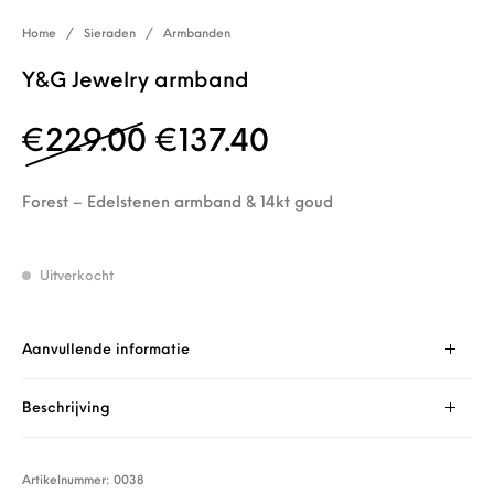
Home
/
Sieraden
/
Armbanden
Y&G Jewelry armband
Oorspronkelijke prijs 
Huidige prijs is
€
229.00
€
137.40
Forest – Edelstenen armband & 14kt goud
Uitverkocht
Aanvullende informatie
Beschrijving
Artikelnummer:
0038