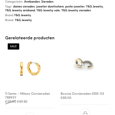
Categorieën:
Armbanden
,
Sieraden
Tags:
dames sieraden
,
juwelier doetinchem
,
punte juwelier
,
Y&G Jewelry
,
Y&G Jewelry armband
,
Y&G Jewelry sale
,
Y&G Jewelry sieraden
Brand:
Y&G Jewelry
Brand:
Y&G Jewelry
Gerelateerde producten
SALE!
Ti Sento – Milano Oorsieraden
Boccia Oorsieraden 0510-03
7889SY
€
85.00
Oorspronkelijke prijs was: €119.00.
Huidige prijs is: €59.50.
€
119.00
€
59.50