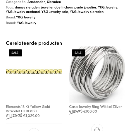
Categorieën:
Armbanden
,
Sieraden
Tags:
dames sieraden
,
juwelier doetinchem
,
punte juwelier
,
Y&G Jewelry
,
Y&G Jewelry armband
,
Y&G Jewelry sale
,
Y&G Jewelry sieraden
Brand:
Y&G Jewelry
Brand:
Y&G Jewelry
Gerelateerde producten
SALE!
SALE!
Elements 18 Kt Yellow Gold
Casa Jewelry Ring Wikkel Zilver
Bracelet DFBF8127
Oorspronkelijke prijs was: €
Huidige prijs is: €10
€
199.95
€
100.00
Oorspronkelijke prijs was: €1,470.00.
Huidige prijs is: €1,029.00.
€
1,470.00
€
1,029.00