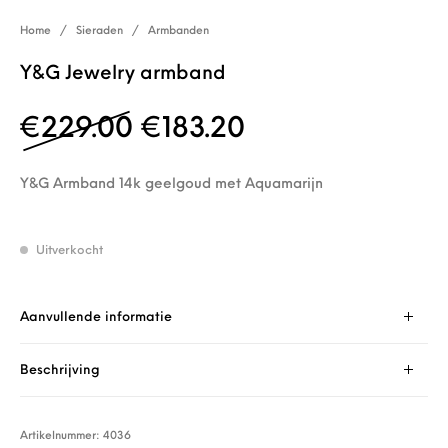
Home
/
Sieraden
/
Armbanden
Y&G Jewelry armband
Oorspronkelijke prijs 
Huidige prijs is
€
229.00
€
183.20
Y&G Armband 14k geelgoud met Aquamarijn
Uitverkocht
Aanvullende informatie
Beschrijving
Artikelnummer:
4036