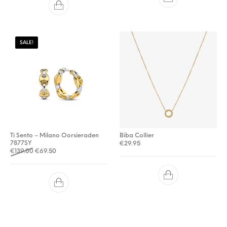
SALE!
Ti Sento – Milano Oorsieraden
Biba Collier
7877SY
€
29.95
Oorspronkelijke prijs was: €139.00.
Huidige prijs is: €69.50.
€
139.00
€
69.50