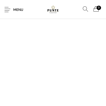
0
SALE!
MENU
Sale
Sieraden
Horloges
Brillen
Giftcard
Accessoires