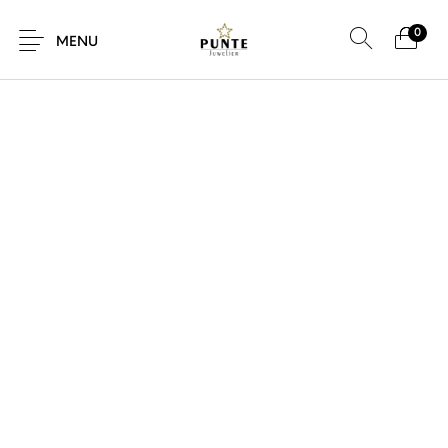
0
SALE!
MENU
Sale
Sieraden
Horloges
Brillen
Giftcard
Accessoires