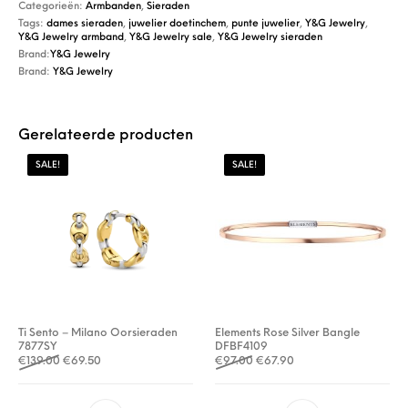
Categorieën:
Armbanden
,
Sieraden
Tags:
dames sieraden
,
juwelier doetinchem
,
punte juwelier
,
Y&G Jewelry
,
Y&G Jewelry armband
,
Y&G Jewelry sale
,
Y&G Jewelry sieraden
Brand:
Y&G Jewelry
Brand:
Y&G Jewelry
Gerelateerde producten
SALE!
SALE!
Ti Sento – Milano Oorsieraden
Elements Rose Silver Bangle
7877SY
DFBF4109
Oorspronkelijke prijs was: €139.00.
Huidige prijs is: €69.50.
Oorspronkelijke prijs was: €
Huidige prijs is: €67.9
€
139.00
€
69.50
€
97.00
€
67.90