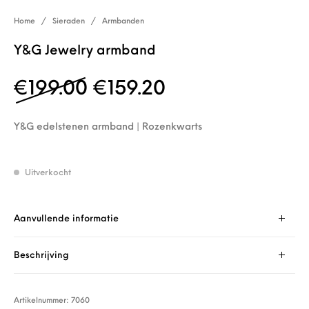
Home
/
Sieraden
/
Armbanden
Y&G Jewelry armband
Oorspronkelijke prijs w
Huidige prijs is
€
199.00
€
159.20
Y&G edelstenen armband | Rozenkwarts
Uitverkocht
Aanvullende informatie
Beschrijving
Artikelnummer:
7060