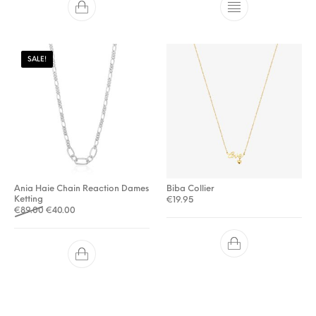
SALE!
Ania Haie Chain Reaction Dames
Biba Collier
Ketting
€
19.95
Oorspronkelijke prijs was: €89.00.
Huidige prijs is: €40.00.
€
89.00
€
40.00