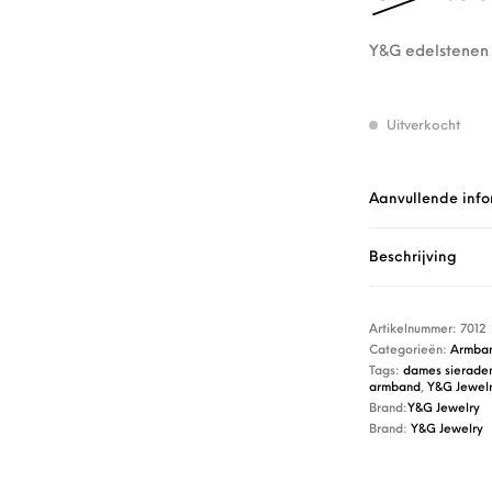
Y&G edelstenen 
Uitverkocht
Aanvullende info
Beschrijving
Artikelnummer:
7012
Categorieën:
Armba
Tags:
dames sierade
armband
,
Y&G Jewelr
Brand:
Y&G Jewelry
Brand:
Y&G Jewelry