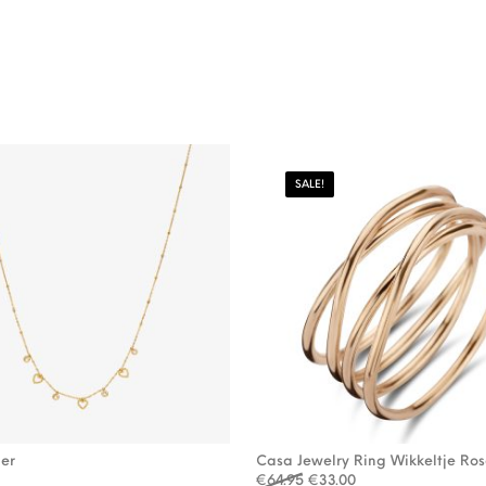
SALE!
ier
Casa Jewelry Ring Wikkeltje Ro
Oorspronkelijke prijs was
Huidige prijs is: €3
€
64.95
€
33.00