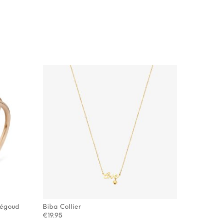
ségoud
Biba Collier
: €64.95.
3.00.
€
19.95