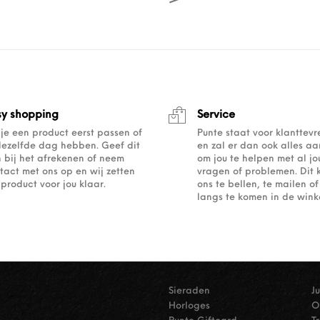
sy shopping
Service
 je een product eerst passen of
Punte staat voor klanttev
dezelfde dag hebben. Geef dit
en zal er dan ook alles a
 bij het afrekenen of neem
om jou te helpen met al j
tact met ons op en wij zetten
vragen of problemen. Dit 
 product voor jou klaar.
ons te bellen, te mailen 
langs te komen in de winke
Sieraden
J
Horloges
O