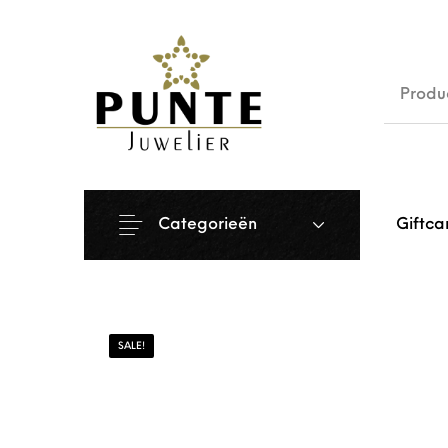
Sale
Siera
Categorieën
Giftca
SALE!