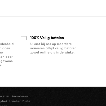
100% Veilig betalen
redenheid
U kunt bij ons op meerdere
an doen
manieren altijd veilig betalen
ouw
zowel online als in de winkel.
kan door
of gewoon
l.
uwelier Gaanderen
ptiek Juwelier Punte