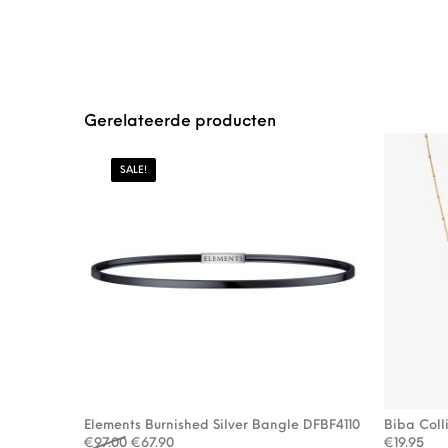
Gerelateerde producten
SALE!
Elements Burnished Silver Bangle DFBF4110
Biba Coll
Oorspronkelijke prijs was: €97.00.
Huidige prijs is: €67.90.
€
97.00
€
67.90
€
19.95