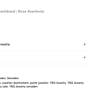
armband | Roze Aventurijn
rmatie
nden
,
Sieraden
n
,
juwelier doetinchem
,
punte juwelier
,
Y&G Jewelry
,
Y&G Jewelry
y sale
,
Y&G Jewelry sieraden