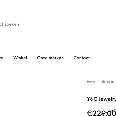
den
Horloges
Brillen
Gi
rd
Winkel
Onze merken
Contact
Home
/
Sieraden
Y&G Jewelr
€
229.0