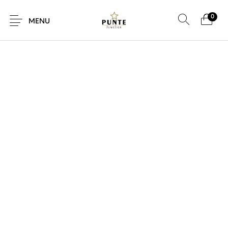
0
MENU
Sale
Sieraden
Horloges
Brillen
Giftcard
Accessoires