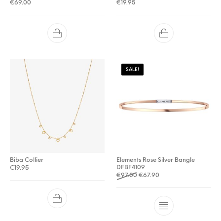
€
69.00
€
19.95
SALE!
Biba Collier
Elements Rose Silver Bangle
DFBF4109
€
19.95
Oorspronkelijke prijs was: €
Huidige prijs is: €67.9
€
97.00
€
67.90