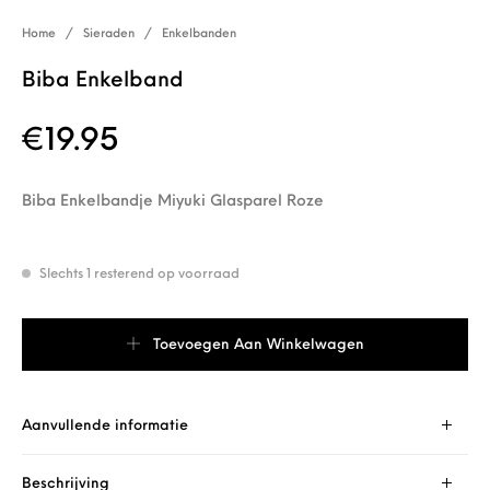
Home
/
Sieraden
/
Enkelbanden
Biba Enkelband
€
19.95
Biba Enkelbandje Miyuki Glasparel Roze
Slechts 1 resterend op voorraad
Biba Enkelband aantal
Toevoegen Aan Winkelwagen
Aanvullende informatie
Beschrijving