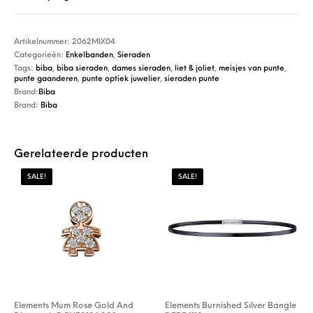
Artikelnummer:
2062MIX04
Categorieën:
Enkelbanden
,
Sieraden
Tags:
biba
,
biba sieraden
,
dames sieraden
,
liet & joliet
,
meisjes van punte
,
punte gaanderen
,
punte optiek juwelier
,
sieraden punte
Brand:
Biba
Brand:
Biba
Gerelateerde producten
SALE!
SALE!
Elements Mum Rose Gold And
Elements Burnished Silver Bangle