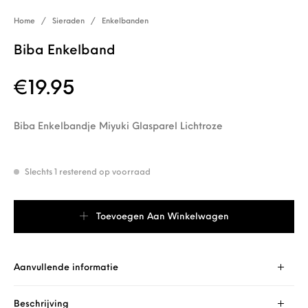
Home
/
Sieraden
/
Enkelbanden
Biba Enkelband
€
19.95
Biba Enkelbandje Miyuki Glasparel Lichtroze
Slechts 1 resterend op voorraad
Biba Enkelband aantal
Toevoegen Aan Winkelwagen
Aanvullende informatie
Beschrijving