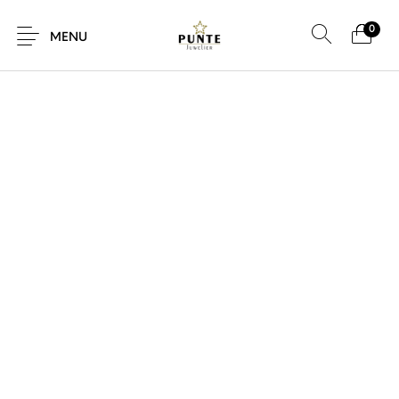
0
MENU
Sale
Sieraden
Horloges
Brillen
Giftcard
Accessoires